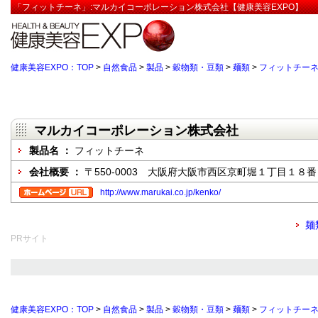
「フィットチーネ」:マルカイコーポレーション株式会社【健康美容EXPO】
健康美容EXPO：TOP
>
自然食品
>
製品
>
穀物類・豆類
>
麺類
>
フィットチー
マルカイコーポレーション株式会社
製品名 ：
フィットチーネ
会社概要 ：
〒550-0003 大阪府大阪市西区京町堀１丁目１８
http://www.marukai.co.jp/kenko/
麺
PRサイト
健康美容EXPO：TOP
>
自然食品
>
製品
>
穀物類・豆類
>
麺類
>
フィットチー