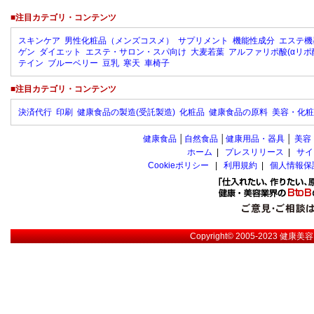
■注目カテゴリ・コンテンツ
スキンケア
男性化粧品（メンズコスメ）
サプリメント
機能性成分
エステ機
ゲン
ダイエット
エステ・サロン・スパ向け
大麦若葉
アルファリポ酸(αリポ
テイン
ブルーベリー
豆乳
寒天
車椅子
■注目カテゴリ・コンテンツ
決済代行
印刷
健康食品の製造(受託製造)
化粧品
健康食品の原料
美容・化粧
健康食品
│
自然食品
│
健康用品・器具
│
美容
ホーム
|
プレスリリース
|
サイ
Cookieポリシー
|
利用規約
|
個人情報保
Copyright© 2005-2023
健康美容