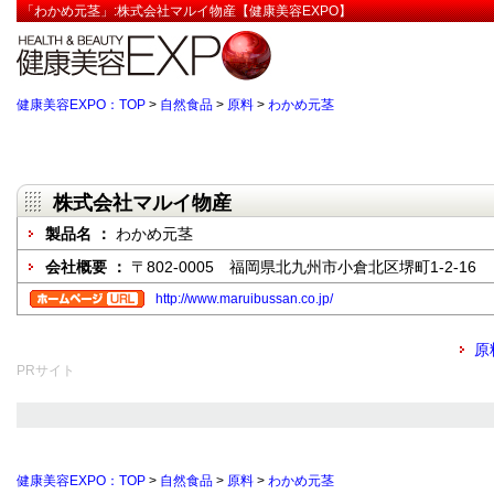
「わかめ元茎」:株式会社マルイ物産【健康美容EXPO】
健康美容EXPO：TOP
>
自然食品
>
原料
>
わかめ元茎
株式会社マルイ物産
製品名 ：
わかめ元茎
会社概要 ：
〒802-0005 福岡県北九州市小倉北区堺町1-2-16
http://www.maruibussan.co.jp/
原
PRサイト
健康美容EXPO：TOP
>
自然食品
>
原料
>
わかめ元茎