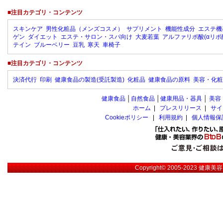
■注目カテゴリ・コンテンツ
スキンケア
男性化粧品（メンズコスメ）
サプリメント
機能性成分
エステ機
ゲン
ダイエット
エステ・サロン・スパ向け
大麦若葉
アルファリポ酸(αリポ
テイン
ブルーベリー
豆乳
寒天
車椅子
■注目カテゴリ・コンテンツ
決済代行
印刷
健康食品の製造(受託製造)
化粧品
健康食品の原料
美容・化粧
健康食品
│
自然食品
│
健康用品・器具
│
美容
ホーム
|
プレスリリース
|
サイ
Cookieポリシー
|
利用規約
|
個人情報保
Copyright© 2005-2023
健康美容