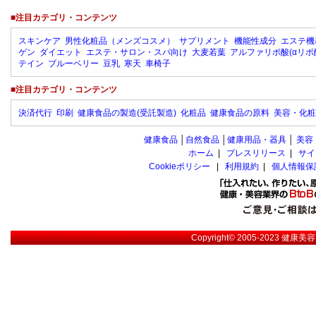
■注目カテゴリ・コンテンツ
スキンケア
男性化粧品（メンズコスメ）
サプリメント
機能性成分
エステ機
ゲン
ダイエット
エステ・サロン・スパ向け
大麦若葉
アルファリポ酸(αリポ
テイン
ブルーベリー
豆乳
寒天
車椅子
■注目カテゴリ・コンテンツ
決済代行
印刷
健康食品の製造(受託製造)
化粧品
健康食品の原料
美容・化粧
健康食品
│
自然食品
│
健康用品・器具
│
美容
ホーム
|
プレスリリース
|
サイ
Cookieポリシー
|
利用規約
|
個人情報保
Copyright© 2005-2023
健康美容