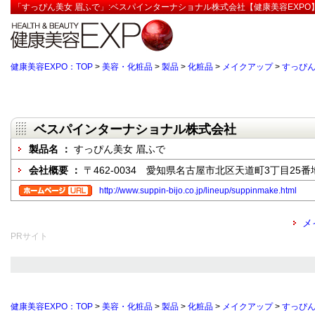
「すっぴん美女 眉ふで」:ベスパインターナショナル株式会社【健康美容EXPO
健康美容EXPO：TOP
>
美容・化粧品
>
製品
>
化粧品
>
メイクアップ
>
すっぴん
ベスパインターナショナル株式会社
製品名 ：
すっぴん美女 眉ふで
会社概要 ：
〒462-0034 愛知県名古屋市北区天道町3丁目25番
http://www.suppin-bijo.co.jp/lineup/suppinmake.html
メ
PRサイト
健康美容EXPO：TOP
>
美容・化粧品
>
製品
>
化粧品
>
メイクアップ
>
すっぴん