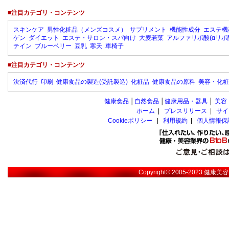
■注目カテゴリ・コンテンツ
スキンケア
男性化粧品（メンズコスメ）
サプリメント
機能性成分
エステ機
ゲン
ダイエット
エステ・サロン・スパ向け
大麦若葉
アルファリポ酸(αリポ
テイン
ブルーベリー
豆乳
寒天
車椅子
■注目カテゴリ・コンテンツ
決済代行
印刷
健康食品の製造(受託製造)
化粧品
健康食品の原料
美容・化粧
健康食品
│
自然食品
│
健康用品・器具
│
美容
ホーム
|
プレスリリース
|
サイ
Cookieポリシー
|
利用規約
|
個人情報保
Copyright© 2005-2023
健康美容