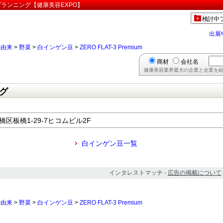
ヘルスプランニング【健康美容EXPO】
検討中
出展
物由来
>
野菜
>
白インゲン豆
>
ZERO FLAT-3 Premium
商材
会社名
健康美容業界最大の企業と企業を結
グ
板橋区板橋1-29-7ヒコムビル2F
白インゲン豆一覧
インタレストマッチ -
広告の掲載について
物由来
>
野菜
>
白インゲン豆
>
ZERO FLAT-3 Premium