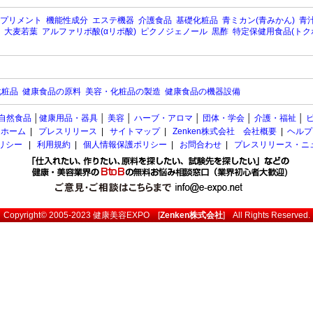
プリメント
機能性成分
エステ機器
介護食品
基礎化粧品
青ミカン(青みかん)
青汁
大麦若葉
アルファリポ酸(αリポ酸)
ピクノジェノール
黒酢
特定保健用食品(トク
化粧品
健康食品の原料
美容・化粧品の製造
健康食品の機器設備
自然食品
│
健康用品・器具
│
美容
│
ハーブ・アロマ
│
団体・学会
│
介護・福祉
│
ホーム
|
プレスリリース
|
サイトマップ
|
Zenken株式会社 会社概要
|
ヘルプ
ポリシー
|
利用規約
|
個人情報保護ポリシー
|
お問合わせ
|
プレスリリース・ニ
Copyright© 2005-2023
健康美容EXPO
[
Zenken株式会社
] All Rights Reserved.