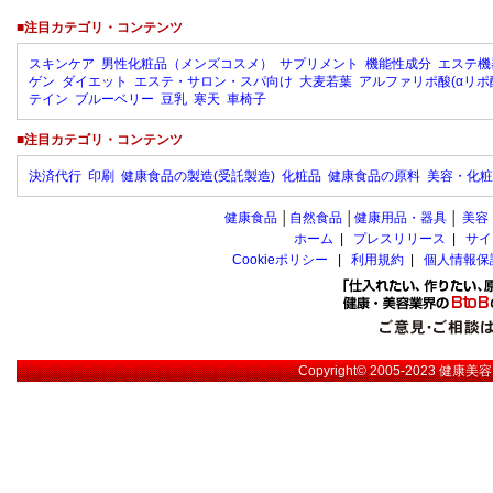
■注目カテゴリ・コンテンツ
スキンケア
男性化粧品（メンズコスメ）
サプリメント
機能性成分
エステ機
ゲン
ダイエット
エステ・サロン・スパ向け
大麦若葉
アルファリポ酸(αリポ
テイン
ブルーベリー
豆乳
寒天
車椅子
■注目カテゴリ・コンテンツ
決済代行
印刷
健康食品の製造(受託製造)
化粧品
健康食品の原料
美容・化粧
健康食品
│
自然食品
│
健康用品・器具
│
美容
ホーム
|
プレスリリース
|
サイ
Cookieポリシー
|
利用規約
|
個人情報保
Copyright© 2005-2023
健康美容