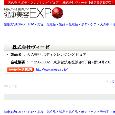
「天の香り ボディクレンジング ピュア」:株式会社ヴィーゼ【健康美容EXPO】
健康美容EXPO：TOP
>
美容・化粧品
>
製品
>
化粧品
>
ボディケア
>
天の香り 
株式会社ヴィーゼ
製品名 ：
天の香り ボディクレンジング ピュア
会社概要 ：
〒150-0002 東京都渋谷区渋谷2丁目7番14号201
http://www.wiese.co.jp/
ボ
PRサイト
健康美容EXPO：TOP
>
美容・化粧品
>
製品
>
化粧品
>
ボディケア
>
天の香り 