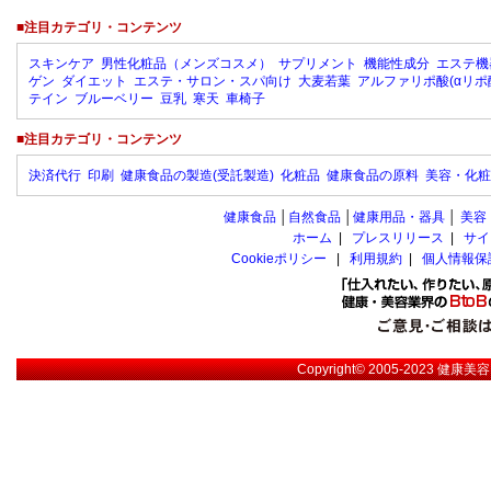
■注目カテゴリ・コンテンツ
スキンケア
男性化粧品（メンズコスメ）
サプリメント
機能性成分
エステ機
ゲン
ダイエット
エステ・サロン・スパ向け
大麦若葉
アルファリポ酸(αリポ
テイン
ブルーベリー
豆乳
寒天
車椅子
■注目カテゴリ・コンテンツ
決済代行
印刷
健康食品の製造(受託製造)
化粧品
健康食品の原料
美容・化粧
健康食品
│
自然食品
│
健康用品・器具
│
美容
ホーム
|
プレスリリース
|
サイ
Cookieポリシー
|
利用規約
|
個人情報保
Copyright© 2005-2023
健康美容