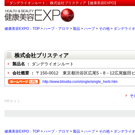
「ダンデライオンルート」:株式会社ブリスティア【健康美容EXPO】
健康美容EXPO：TOP
>
ハーブ・アロマ
>
製品
>
ハーブ
>
その他
>
ダンデライ
株式会社ブリスティア
製品名 ：
ダンデライオンルート
会社概要 ：
〒150-0012 東京都渋谷区広尾5－8－12広尾飯田ビ
http://www.blisstia.com/single/single_herb.htm
そ
PRサイト
健康美容EXPO：TOP
>
ハーブ・アロマ
>
製品
>
ハーブ
>
その他
>
ダンデライ