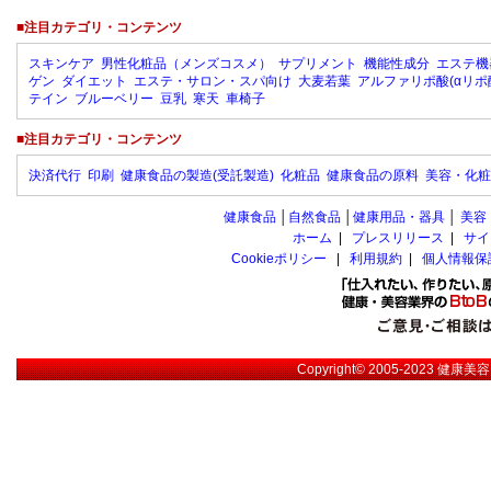
■注目カテゴリ・コンテンツ
スキンケア
男性化粧品（メンズコスメ）
サプリメント
機能性成分
エステ機
ゲン
ダイエット
エステ・サロン・スパ向け
大麦若葉
アルファリポ酸(αリポ
テイン
ブルーベリー
豆乳
寒天
車椅子
■注目カテゴリ・コンテンツ
決済代行
印刷
健康食品の製造(受託製造)
化粧品
健康食品の原料
美容・化粧
健康食品
│
自然食品
│
健康用品・器具
│
美容
ホーム
|
プレスリリース
|
サイ
Cookieポリシー
|
利用規約
|
個人情報保
Copyright© 2005-2023
健康美容