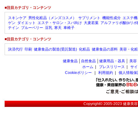
■注目カテゴリ・コンテンツ
スキンケア
男性化粧品（メンズコスメ）
サプリメント
機能性成分
エステ機
ゲン
ダイエット
エステ・サロン・スパ向け
大麦若葉
アルファリポ酸(αリポ
テイン
ブルーベリー
豆乳
寒天
車椅子
■注目カテゴリ・コンテンツ
決済代行
印刷
健康食品の製造(受託製造)
化粧品
健康食品の原料
美容・化粧
健康食品
│
自然食品
│
健康用品・器具
│
美容
ホーム
|
プレスリリース
|
サイ
Cookieポリシー
|
利用規約
|
個人情報保
Copyright© 2005-2023
健康美容