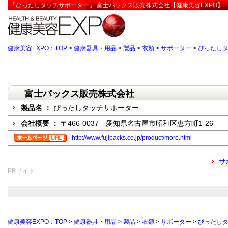
「ぴったしタッチサポーター」:富士パックス販売株式会社【健康美容EXPO】
健康美容EXPO：TOP
>
健康器具・用品
>
製品
>
衣類
>
サポーター
>
ぴったし
富士パックス販売株式会社
製品名 ：
ぴったしタッチサポーター
会社概要 ：
〒466-0037 愛知県名古屋市昭和区恵方町1‐26
http://www.fujipacks.co.jp/product/more.html
サ
PRサイト
健康美容EXPO：TOP
>
健康器具・用品
>
製品
>
衣類
>
サポーター
>
ぴったし