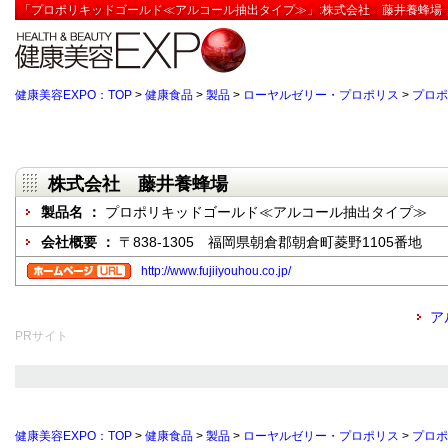
「プロポリキッドゴールド≪アルコール抽出タイプ≫」:株式会社 藤井養蜂場【
健康美容EXPO：TOP
>
健康食品
>
製品
>
ローヤルゼリー・プロポリス
>
プロポ
株式会社 藤井養蜂場
製品名 ：
プロポリキッドゴールド≪アルコール抽出タイプ≫
会社概要 ：
〒838-1305 福岡県朝倉郡朝倉町菱野1105番地
http://www.fujiiyouhou.co.jp/
ア
PRサイト
健康美容EXPO：TOP
>
健康食品
>
製品
>
ローヤルゼリー・プロポリス
>
プロポ