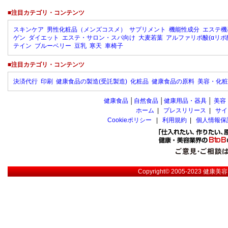
■注目カテゴリ・コンテンツ
スキンケア
男性化粧品（メンズコスメ）
サプリメント
機能性成分
エステ機
ゲン
ダイエット
エステ・サロン・スパ向け
大麦若葉
アルファリポ酸(αリポ
テイン
ブルーベリー
豆乳
寒天
車椅子
■注目カテゴリ・コンテンツ
決済代行
印刷
健康食品の製造(受託製造)
化粧品
健康食品の原料
美容・化粧
健康食品
│
自然食品
│
健康用品・器具
│
美容
ホーム
|
プレスリリース
|
サイ
Cookieポリシー
|
利用規約
|
個人情報保
Copyright© 2005-2023
健康美容