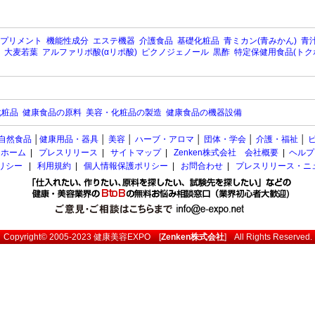
プリメント
機能性成分
エステ機器
介護食品
基礎化粧品
青ミカン(青みかん)
青汁
大麦若葉
アルファリポ酸(αリポ酸)
ピクノジェノール
黒酢
特定保健用食品(トク
化粧品
健康食品の原料
美容・化粧品の製造
健康食品の機器設備
自然食品
│
健康用品・器具
│
美容
│
ハーブ・アロマ
│
団体・学会
│
介護・福祉
│
ホーム
|
プレスリリース
|
サイトマップ
|
Zenken株式会社 会社概要
|
ヘルプ
ポリシー
|
利用規約
|
個人情報保護ポリシー
|
お問合わせ
|
プレスリリース・ニ
Copyright© 2005-2023
健康美容EXPO
[
Zenken株式会社
] All Rights Reserved.