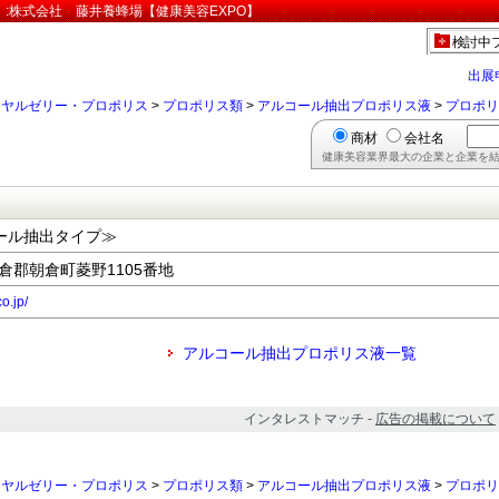
:株式会社 藤井養蜂場【健康美容EXPO】
検討中
出展
ーヤルゼリー・プロポリス
>
プロポリス類
>
アルコール抽出プロポリス液
>
プロポリ
商材
会社名
健康美容業界最大の企業と企業を結
ール抽出タイプ≫
朝倉郡朝倉町菱野1105番地
o.jp/
アルコール抽出プロポリス液一覧
インタレストマッチ -
広告の掲載について
ーヤルゼリー・プロポリス
>
プロポリス類
>
アルコール抽出プロポリス液
>
プロポリ