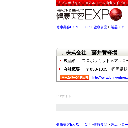
「プロポリキッド≪アルコール抽出タイプ≫」
健康美容EXPO：TOP
>
健康食品
>
製品
>
ロ
株式会社 藤井養蜂場
製品名 ：
プロポリキッド≪アルコ
会社概要 ：
〒838-1305 福岡県
http://www.fujiiyouhou.c
PRサイト
健康美容EXPO：TOP
>
健康食品
>
製品
>
ロ