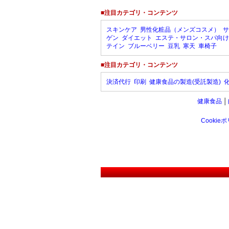
■注目カテゴリ・コンテンツ
スキンケア
男性化粧品（メンズコスメ）
サ
ゲン
ダイエット
エステ・サロン・スパ向け
テイン
ブルーベリー
豆乳
寒天
車椅子
■注目カテゴリ・コンテンツ
決済代行
印刷
健康食品の製造(受託製造)
健康食品
│
Cookie