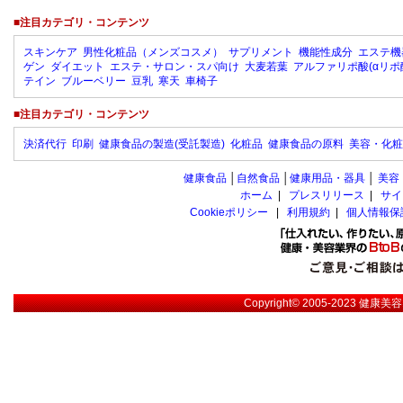
■注目カテゴリ・コンテンツ
スキンケア
男性化粧品（メンズコスメ）
サプリメント
機能性成分
エステ機
ゲン
ダイエット
エステ・サロン・スパ向け
大麦若葉
アルファリポ酸(αリポ
テイン
ブルーベリー
豆乳
寒天
車椅子
■注目カテゴリ・コンテンツ
決済代行
印刷
健康食品の製造(受託製造)
化粧品
健康食品の原料
美容・化粧
健康食品
│
自然食品
│
健康用品・器具
│
美容
ホーム
|
プレスリリース
|
サイ
Cookieポリシー
|
利用規約
|
個人情報保
Copyright© 2005-2023
健康美容