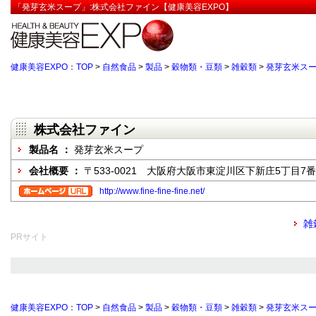
「発芽玄米スープ」:株式会社ファイン【健康美容EXPO】
健康美容EXPO：TOP
>
自然食品
>
製品
>
穀物類・豆類
>
雑穀類
>
発芽玄米ス
株式会社ファイン
製品名 ：
発芽玄米スープ
会社概要 ：
〒533-0021 大阪府大阪市東淀川区下新庄5丁目7番
http://www.fine-fine-fine.net/
雑
PRサイト
健康美容EXPO：TOP
>
自然食品
>
製品
>
穀物類・豆類
>
雑穀類
>
発芽玄米ス