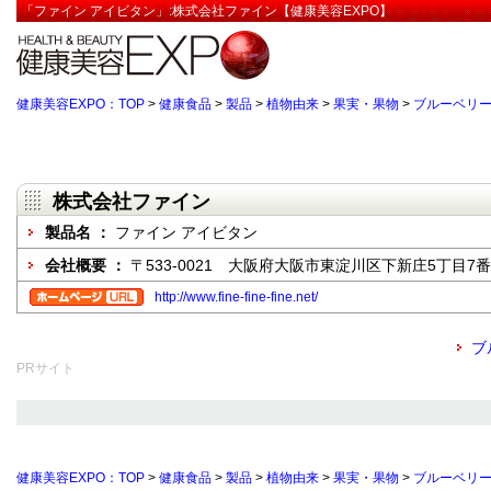
「ファイン アイビタン」:株式会社ファイン【健康美容EXPO】
健康美容EXPO：TOP
>
健康食品
>
製品
>
植物由来
>
果実・果物
>
ブルーベリ
株式会社ファイン
製品名 ：
ファイン アイビタン
会社概要 ：
〒533-0021 大阪府大阪市東淀川区下新庄5丁目7番
http://www.fine-fine-fine.net/
ブ
PRサイト
健康美容EXPO：TOP
>
健康食品
>
製品
>
植物由来
>
果実・果物
>
ブルーベリ