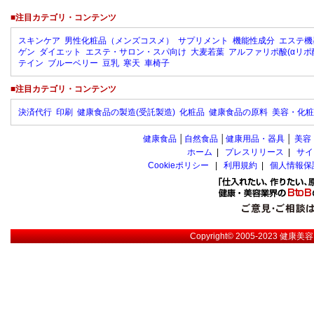
■注目カテゴリ・コンテンツ
スキンケア
男性化粧品（メンズコスメ）
サプリメント
機能性成分
エステ機
ゲン
ダイエット
エステ・サロン・スパ向け
大麦若葉
アルファリポ酸(αリポ
テイン
ブルーベリー
豆乳
寒天
車椅子
■注目カテゴリ・コンテンツ
決済代行
印刷
健康食品の製造(受託製造)
化粧品
健康食品の原料
美容・化粧
健康食品
│
自然食品
│
健康用品・器具
│
美容
ホーム
|
プレスリリース
|
サイ
Cookieポリシー
|
利用規約
|
個人情報保
Copyright© 2005-2023
健康美容