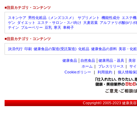
■注目カテゴリ・コンテンツ
スキンケア
男性化粧品（メンズコスメ）
サプリメント
機能性成分
エステ機
ゲン
ダイエット
エステ・サロン・スパ向け
大麦若葉
アルファリポ酸(αリポ
テイン
ブルーベリー
豆乳
寒天
車椅子
■注目カテゴリ・コンテンツ
決済代行
印刷
健康食品の製造(受託製造)
化粧品
健康食品の原料
美容・化粧
健康食品
│
自然食品
│
健康用品・器具
│
美容
ホーム
|
プレスリリース
|
サイ
Cookieポリシー
|
利用規約
|
個人情報保
Copyright© 2005-2023
健康美容