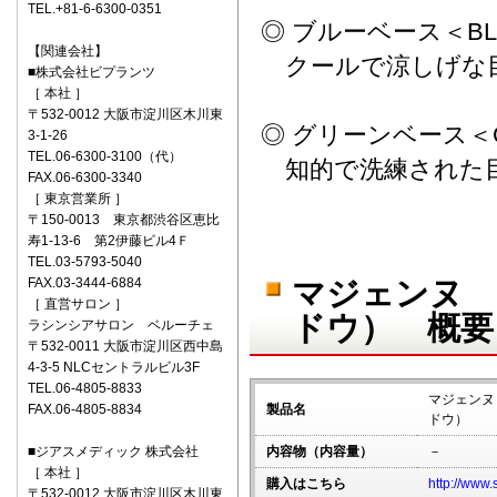
TEL.+81-6-6300-0351
◎ ブルーベース＜BL
【関連会社】
クールで涼しげな目
■株式会社ビプランツ
［ 本社 ］
〒532-0012 大阪市淀川区木川東
◎ グリーンベース＜G
3-1-26
TEL.06-6300-3100（代）
知的で洗練された目
FAX.06-6300-3340
［ 東京営業所 ］
〒150-0013 東京都渋谷区恵比
寿1-13-6 第2伊藤ビル4Ｆ
TEL.03-5793-5040
FAX.03-3444-6884
マジェンヌ 
［ 直営サロン ］
ドウ） 概要
ラシンシアサロン ベルーチェ
〒532-0011 大阪市淀川区西中島
4-3-5 NLCセントラルビル3F
TEL.06-4805-8833
マジェンヌ
FAX.06-4805-8834
製品名
ドウ）
■ジアスメディック 株式会社
内容物（内容量）
－
［ 本社 ］
購入はこちら
http://www.
〒532-0012 大阪市淀川区木川東