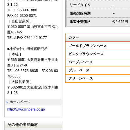
3-1-26
リードタイム
－
TEL.06-6300-1888
販売開始時期
－
FAX.06-6300-0371
［ 富山営業所 ］
希望小売価格
各2,625
〒930-0887 富山県富山市五福九
区4174-5
カラー
TEL＆FAX.0764-42-9177
ゴールドブラウンベース
■株式会社山田蜂蜜研究所
ピンクブラウンベース
［ 本社 ］
〒565-0851 大阪府吹田市千里山
パープルベース
西3丁目24-9
ブルーベース
TEL: 06-6378-8635 FAX.06-63
78-8636
グリーンベース
［ 大阪営業所 ］
〒532-0012 大阪市淀川区木川東
3-1-26
ホームページ
http://www.sincere.co.jp/
その他の出展商材