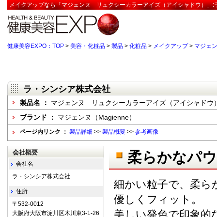
メイクアップなら「マジェンヌ リュクシーカラーアイズ（アイシャドウ）」:ラ
健康美容EXPO：TOP
>
美容・化粧品
>
製品
>
化粧品
>
メイクアップ
>
マジェ
ラ・シンシア株式会社
製品名 ：
マジェンヌ リュクシーカラーアイズ（アイシャドウ
ブランド ：
マジェンヌ（Magienne）
ページ内リンク ：
製品詳細
>>
製品概要
>>
参考画像
会社概要
柔らかなパウ
会社名
ラ・シンシア株式会社
細かい粒子で、柔ら
住所
優しくフィット。
〒532-0012
美しい発色で印象的
大阪府大阪市淀川区木川東3-1-26