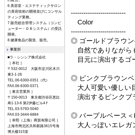
の経営。
6.美容室・エステティックサロン
--------------------------
の美容技術の開発並びにコンサル
ティング業務。
Color
7.販売総合管理システム（コンピ
ューター・ＤＢシステム）の受託
--------------------------
開発。
◎ ゴールドブラウン
8.健康食品の製造、販売。
自然でありながら
事業所
■ラ・シンシア株式会社
目元に演出するゴ
［ 本社 ］
〒532-0012 大阪市淀川区木川
東3-1-26
◎ ピンクブラウンベ
TEL.06-6300-0351（代）
FAX.06-6300-0371
大人可愛い優しい
［ 東京営業所 ］
演出するピンクブ
〒150-0013 東京都渋谷区恵比
寿1-13-6 第2伊藤ビル4Ｆ
TEL.03-5793-5040
◎ パープルベース＜P
FAX.03-3444-6884
［ 幸熙（上海）商貿有限公司 ］
大人っぽいエレガン
上海市闸北区共和新路3615号海
博大楼315室