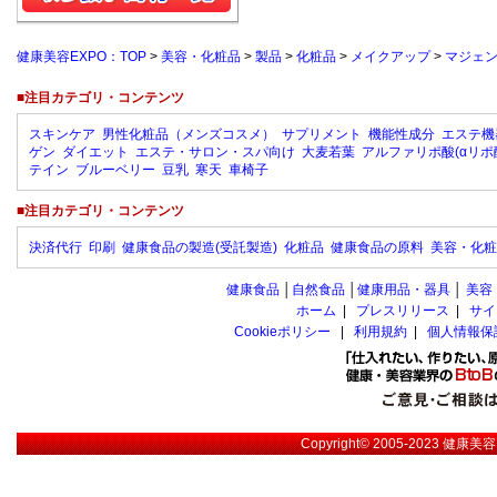
健康美容EXPO：TOP
>
美容・化粧品
>
製品
>
化粧品
>
メイクアップ
>
マジェ
■注目カテゴリ・コンテンツ
スキンケア
男性化粧品（メンズコスメ）
サプリメント
機能性成分
エステ機
ゲン
ダイエット
エステ・サロン・スパ向け
大麦若葉
アルファリポ酸(αリポ
テイン
ブルーベリー
豆乳
寒天
車椅子
■注目カテゴリ・コンテンツ
決済代行
印刷
健康食品の製造(受託製造)
化粧品
健康食品の原料
美容・化粧
健康食品
│
自然食品
│
健康用品・器具
│
美容
ホーム
|
プレスリリース
|
サイ
Cookieポリシー
|
利用規約
|
個人情報保
Copyright© 2005-2023
健康美容