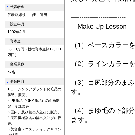
代表者名
代表取締役 山田 達男
--------------------------
設立年月
Make Up Lesson
1992年2月
--------------------------
資本金
（1）ベースカラー
3,200万円（授権資本金額12,000
万円）
（2）ラインカラー
従業員数
52名
（3）目尻部分のま
事業内容
1.ラ・シンシアブランド化粧品の
す。
製造、販売。
2.PB商品（OEM商品）の企画開
発・受託製造。
（4）まゆ毛の下部
3.国内、及び輸出入並びに販売。
4.美容機械器具の輸出入並びに販
ます。
売。
5.美容室・エステティックサロン