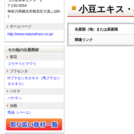
【大黒青果センター】
〒230-0054
小豆エキス・
神奈川県横浜市鶴見区大黒ふ頭6-
7
ホームページ
生産国（地）または原産国
http://www.naturalhero.co.jp/
関連リンク
その他の出展商材
菊花
コウテイヒマワリ
プラセンタ
Hプラセンタエキス（馬プラセン
タエキス）
バナナ
バナチン
油脂
馬油（バーユ）