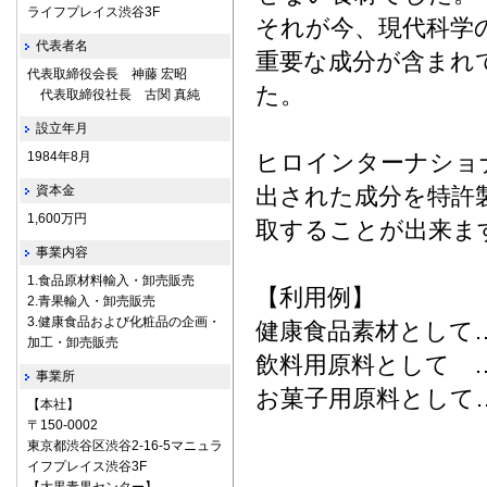
ライフプレイス渋谷3F
それが今、現代科学
代表者名
重要な成分が含まれ
代表取締役会長 神藤 宏昭
た。
代表取締役社長 古関 真純
設立年月
1984年8月
ヒロインターナショ
資本金
出された成分を特許
1,600万円
取することが出来ま
事業内容
1.食品原材料輸入・卸売販売
【利用例】
2.青果輸入・卸売販売
3.健康食品および化粧品の企画・
健康食品素材として
加工・卸売販売
飲料用原料として 
事業所
お菓子用原料として
【本社】
〒150-0002
東京都渋谷区渋谷2-16-5マニュラ
イフプレイス渋谷3F