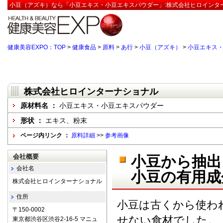
小豆（アズキ）なら「小豆エキス・小豆エキスパウダー」:株式会社ヒロインター
健康美容EXPO：TOP
>
健康食品
>
原料
>
あ行
>
小豆（アズキ）
>
小豆エキス
株式会社ヒロインターナショナル
原材料名 ：
小豆エキス・小豆エキスパウダー
形状 ：
エキス、粉末
ページ内リンク ：
原料詳細
>>
参考画像
会社概要
小豆から抽出
会社名
小豆の有用成
株式会社ヒロインターナショナル
住所
小豆は古くから使わ
〒150-0002
せない食材でした。
東京都渋谷区渋谷2-16-5 マニュ