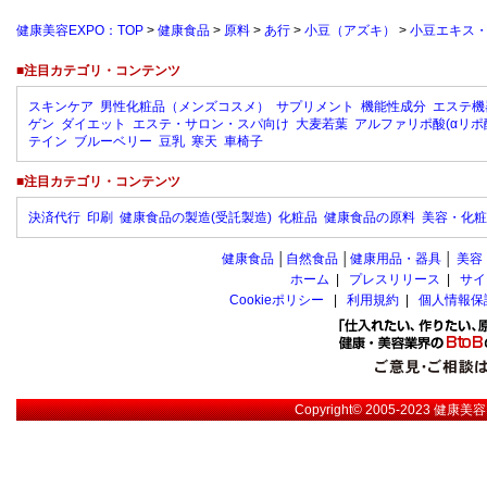
健康美容EXPO：TOP
>
健康食品
>
原料
>
あ行
>
小豆（アズキ）
>
小豆エキス
■注目カテゴリ・コンテンツ
スキンケア
男性化粧品（メンズコスメ）
サプリメント
機能性成分
エステ機
ゲン
ダイエット
エステ・サロン・スパ向け
大麦若葉
アルファリポ酸(αリポ
テイン
ブルーベリー
豆乳
寒天
車椅子
■注目カテゴリ・コンテンツ
決済代行
印刷
健康食品の製造(受託製造)
化粧品
健康食品の原料
美容・化粧
健康食品
│
自然食品
│
健康用品・器具
│
美容
ホーム
|
プレスリリース
|
サイ
Cookieポリシー
|
利用規約
|
個人情報保
Copyright© 2005-2023
健康美容