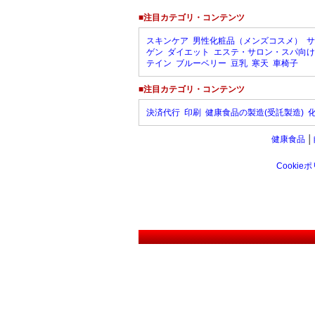
■注目カテゴリ・コンテンツ
スキンケア
男性化粧品（メンズコスメ）
サ
ゲン
ダイエット
エステ・サロン・スパ向け
テイン
ブルーベリー
豆乳
寒天
車椅子
■注目カテゴリ・コンテンツ
決済代行
印刷
健康食品の製造(受託製造)
健康食品
│
Cookie