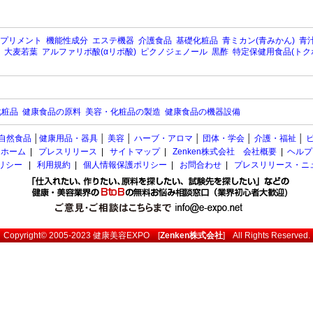
プリメント
機能性成分
エステ機器
介護食品
基礎化粧品
青ミカン(青みかん)
青汁
大麦若葉
アルファリポ酸(αリポ酸)
ピクノジェノール
黒酢
特定保健用食品(トク
化粧品
健康食品の原料
美容・化粧品の製造
健康食品の機器設備
自然食品
│
健康用品・器具
│
美容
│
ハーブ・アロマ
│
団体・学会
│
介護・福祉
│
ホーム
|
プレスリリース
|
サイトマップ
|
Zenken株式会社 会社概要
|
ヘルプ
ポリシー
|
利用規約
|
個人情報保護ポリシー
|
お問合わせ
|
プレスリリース・ニ
Copyright© 2005-2023
健康美容EXPO
[
Zenken株式会社
] All Rights Reserved.