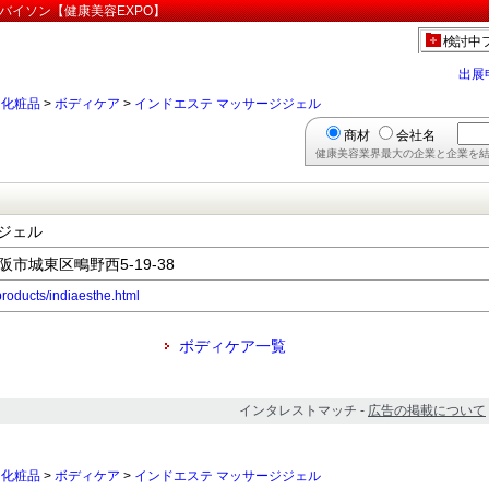
バイソン【健康美容EXPO】
検討中
出展
>
化粧品
>
ボディケア
>
インドエステ マッサージジェル
商材
会社名
健康美容業界最大の企業と企業を結
ジェル
大阪市城東区鴫野西5-19-38
products/indiaesthe.html
ボディケア一覧
インタレストマッチ -
広告の掲載について
>
化粧品
>
ボディケア
>
インドエステ マッサージジェル