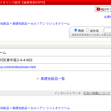
イオリンク販売【健康美容EXPO】
検討中
出展
>
化粧品
>
基礎化粧品
>
セルソアン リジェネクリーム
商材
会社名
健康美容業界最大の企業と企業を結
ーム
川区東中延2-4-4-602
ai.com/info/item/index.html
基礎化粧品一覧
インタレストマッチ -
広告の掲載について
>
化粧品
>
基礎化粧品
>
セルソアン リジェネクリーム