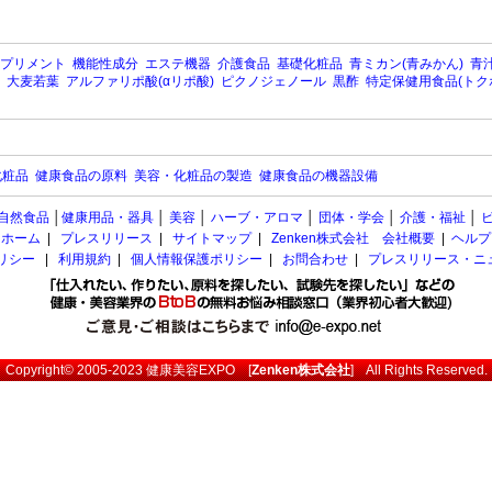
プリメント
機能性成分
エステ機器
介護食品
基礎化粧品
青ミカン(青みかん)
青汁
大麦若葉
アルファリポ酸(αリポ酸)
ピクノジェノール
黒酢
特定保健用食品(トク
化粧品
健康食品の原料
美容・化粧品の製造
健康食品の機器設備
自然食品
│
健康用品・器具
│
美容
│
ハーブ・アロマ
│
団体・学会
│
介護・福祉
│
ホーム
|
プレスリリース
|
サイトマップ
|
Zenken株式会社 会社概要
|
ヘルプ
ポリシー
|
利用規約
|
個人情報保護ポリシー
|
お問合わせ
|
プレスリリース・ニ
Copyright© 2005-2023
健康美容EXPO
[
Zenken株式会社
] All Rights Reserved.