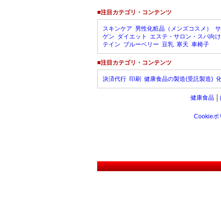
■注目カテゴリ・コンテンツ
スキンケア
男性化粧品（メンズコスメ）
サ
ゲン
ダイエット
エステ・サロン・スパ向け
テイン
ブルーベリー
豆乳
寒天
車椅子
■注目カテゴリ・コンテンツ
決済代行
印刷
健康食品の製造(受託製造)
健康食品
│
Cookie