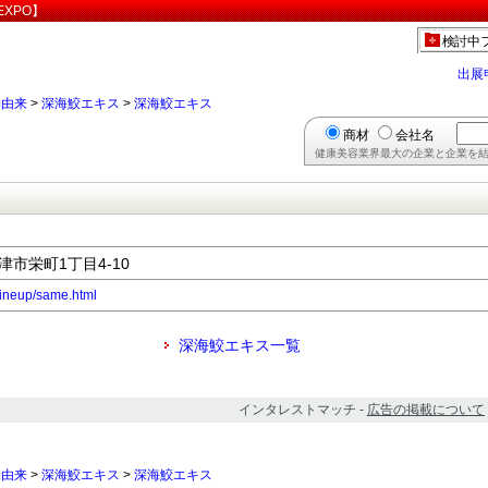
XPO】
検討中
出展
物由来
>
深海鮫エキス
>
深海鮫エキス
商材
会社名
健康美容業界最大の企業と企業を結
焼津市栄町1丁目4-10
lineup/same.html
深海鮫エキス一覧
インタレストマッチ -
広告の掲載について
物由来
>
深海鮫エキス
>
深海鮫エキス