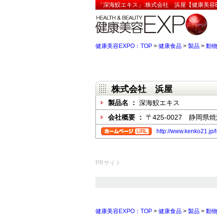
「深海鮫エキス」:株式会社 浜屋【健康美容E
健康美容EXPO：TOP
>
健康食品
>
製品
>
動
株式会社 浜屋
製品名 ：
深海鮫エキス
会社概要 ：
〒425-0027 静岡県
http://www.kenko21.jp/
PRサイト
健康美容EXPO：TOP
>
健康食品
>
製品
>
動