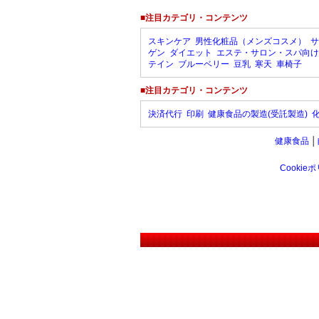
■注目カテゴリ・コンテンツ
スキンケア
男性化粧品（メンズコスメ）
サ
ゲン
ダイエット
エステ・サロン・スパ向け
テイン
ブルーベリー
豆乳
寒天
車椅子
■注目カテゴリ・コンテンツ
決済代行
印刷
健康食品の製造(受託製造)
健康食品
│
Cookie