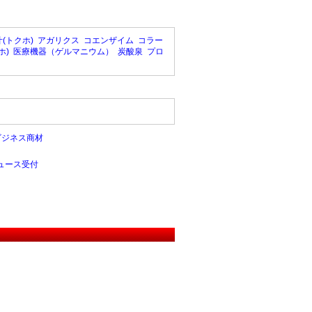
(トクホ)
アガリクス
コエンザイム
コラー
ホ)
医療機器（ゲルマニウム）
炭酸泉
プロ
ビジネス商材
ュース受付