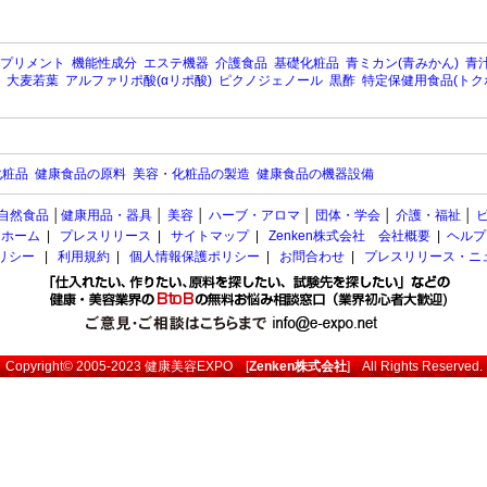
プリメント
機能性成分
エステ機器
介護食品
基礎化粧品
青ミカン(青みかん)
青汁
大麦若葉
アルファリポ酸(αリポ酸)
ピクノジェノール
黒酢
特定保健用食品(トク
化粧品
健康食品の原料
美容・化粧品の製造
健康食品の機器設備
自然食品
│
健康用品・器具
│
美容
│
ハーブ・アロマ
│
団体・学会
│
介護・福祉
│
ホーム
|
プレスリリース
|
サイトマップ
|
Zenken株式会社 会社概要
|
ヘルプ
ポリシー
|
利用規約
|
個人情報保護ポリシー
|
お問合わせ
|
プレスリリース・ニ
Copyright© 2005-2023
健康美容EXPO
[
Zenken株式会社
] All Rights Reserved.