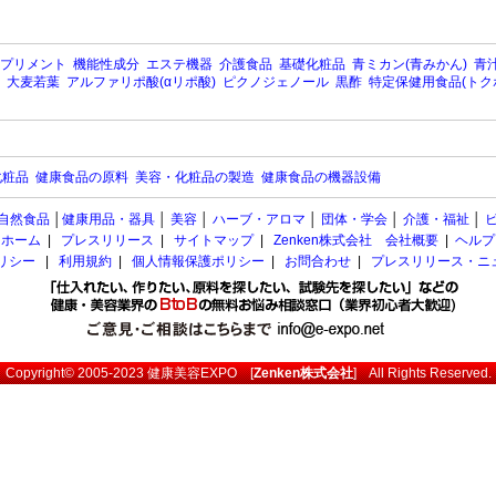
プリメント
機能性成分
エステ機器
介護食品
基礎化粧品
青ミカン(青みかん)
青汁
大麦若葉
アルファリポ酸(αリポ酸)
ピクノジェノール
黒酢
特定保健用食品(トク
化粧品
健康食品の原料
美容・化粧品の製造
健康食品の機器設備
自然食品
│
健康用品・器具
│
美容
│
ハーブ・アロマ
│
団体・学会
│
介護・福祉
│
ホーム
|
プレスリリース
|
サイトマップ
|
Zenken株式会社 会社概要
|
ヘルプ
ポリシー
|
利用規約
|
個人情報保護ポリシー
|
お問合わせ
|
プレスリリース・ニ
Copyright© 2005-2023
健康美容EXPO
[
Zenken株式会社
] All Rights Reserved.