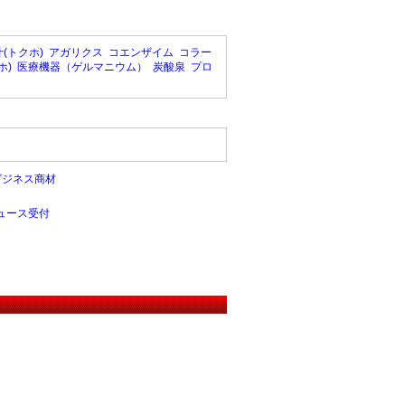
(トクホ)
アガリクス
コエンザイム
コラー
ホ)
医療機器（ゲルマニウム）
炭酸泉
プロ
ビジネス商材
ュース受付