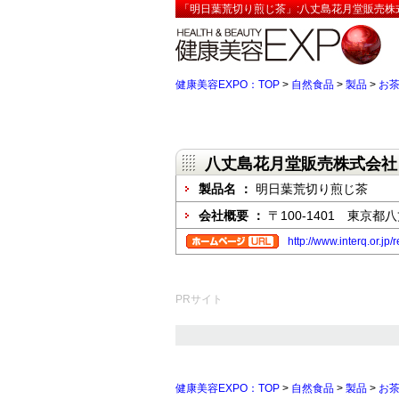
「明日葉荒切り煎じ茶」:八丈島花月堂販売株
健康美容EXPO：TOP
>
自然食品
>
製品
>
お
八丈島花月堂販売株式会社
製品名 ：
明日葉荒切り煎じ茶
会社概要 ：
〒100-1401 東京
http://www.interq.or.jp
PRサイト
健康美容EXPO：TOP
>
自然食品
>
製品
>
お