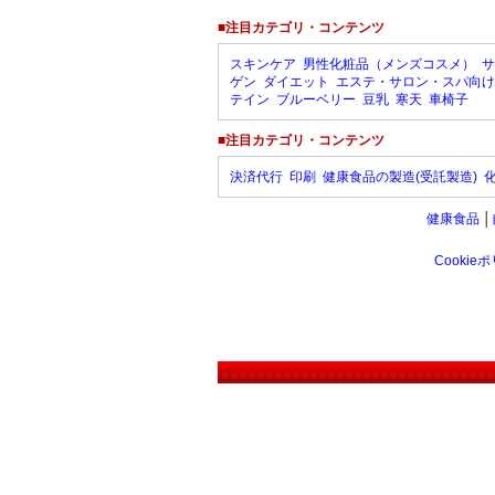
■注目カテゴリ・コンテンツ
スキンケア
男性化粧品（メンズコスメ）
サ
ゲン
ダイエット
エステ・サロン・スパ向け
テイン
ブルーベリー
豆乳
寒天
車椅子
■注目カテゴリ・コンテンツ
決済代行
印刷
健康食品の製造(受託製造)
健康食品
│
Cookie