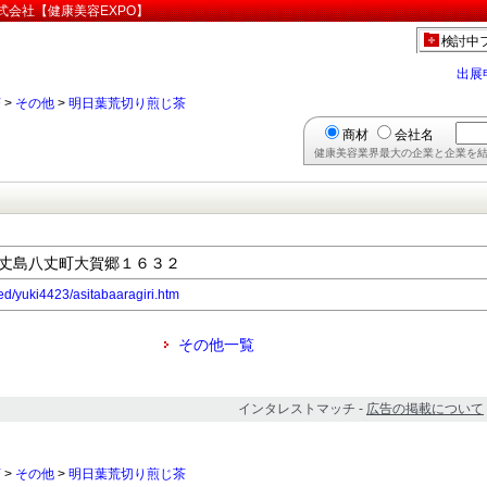
式会社【健康美容EXPO】
検討中
出展
茶
>
その他
>
明日葉荒切り煎じ茶
商材
会社名
健康美容業界最大の企業と企業を結
都八丈島八丈町大賀郷１６３２
/red/yuki4423/asitabaaragiri.htm
その他一覧
インタレストマッチ -
広告の掲載について
茶
>
その他
>
明日葉荒切り煎じ茶