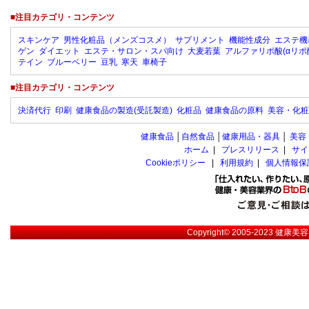
■注目カテゴリ・コンテンツ
スキンケア
男性化粧品（メンズコスメ）
サプリメント
機能性成分
エステ機
ゲン
ダイエット
エステ・サロン・スパ向け
大麦若葉
アルファリポ酸(αリポ
テイン
ブルーベリー
豆乳
寒天
車椅子
■注目カテゴリ・コンテンツ
決済代行
印刷
健康食品の製造(受託製造)
化粧品
健康食品の原料
美容・化粧
健康食品
│
自然食品
│
健康用品・器具
│
美容
ホーム
|
プレスリリース
|
サイ
Cookieポリシー
|
利用規約
|
個人情報保
Copyright© 2005-2023
健康美容