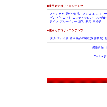
■注目カテゴリ・コンテンツ
スキンケア
男性化粧品（メンズコスメ）
サ
ゲン
ダイエット
エステ・サロン・スパ向け
テイン
ブルーベリー
豆乳
寒天
車椅子
■注目カテゴリ・コンテンツ
決済代行
印刷
健康食品の製造(受託製造)
健康食品
│
Cookie