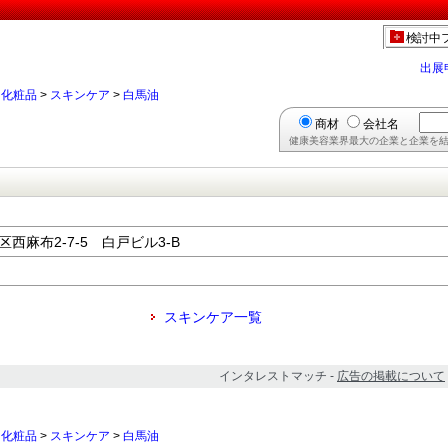
】
検討中
出展
>
化粧品
>
スキンケア
>
白馬油
商材
会社名
健康美容業界最大の企業と企業を結
港区西麻布2-7-5 白戸ビル3-B
スキンケア一覧
インタレストマッチ -
広告の掲載について
>
化粧品
>
スキンケア
>
白馬油