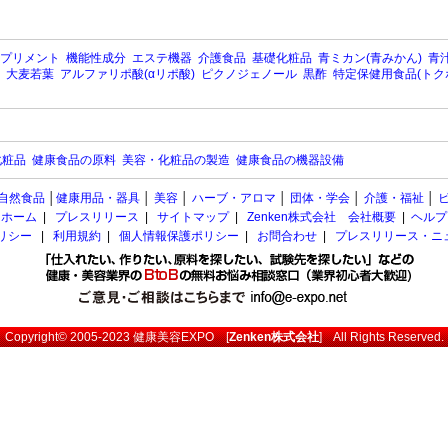
プリメント
機能性成分
エステ機器
介護食品
基礎化粧品
青ミカン(青みかん)
青汁
大麦若葉
アルファリポ酸(αリポ酸)
ピクノジェノール
黒酢
特定保健用食品(トク
化粧品
健康食品の原料
美容・化粧品の製造
健康食品の機器設備
自然食品
│
健康用品・器具
│
美容
│
ハーブ・アロマ
│
団体・学会
│
介護・福祉
│
ホーム
|
プレスリリース
|
サイトマップ
|
Zenken株式会社 会社概要
|
ヘルプ
ポリシー
|
利用規約
|
個人情報保護ポリシー
|
お問合わせ
|
プレスリリース・ニ
Copyright© 2005-2023
健康美容EXPO
[
Zenken株式会社
] All Rights Reserved.