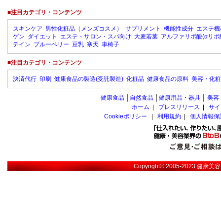
■注目カテゴリ・コンテンツ
スキンケア
男性化粧品（メンズコスメ）
サプリメント
機能性成分
エステ機
ゲン
ダイエット
エステ・サロン・スパ向け
大麦若葉
アルファリポ酸(αリポ
テイン
ブルーベリー
豆乳
寒天
車椅子
■注目カテゴリ・コンテンツ
決済代行
印刷
健康食品の製造(受託製造)
化粧品
健康食品の原料
美容・化粧
健康食品
│
自然食品
│
健康用品・器具
│
美容
ホーム
|
プレスリリース
|
サイ
Cookieポリシー
|
利用規約
|
個人情報保
Copyright© 2005-2023
健康美容