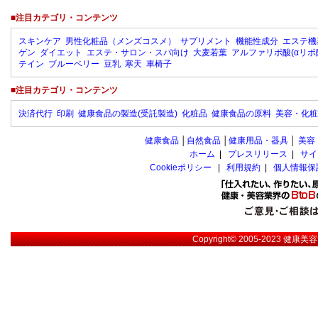
■注目カテゴリ・コンテンツ
スキンケア
男性化粧品（メンズコスメ）
サプリメント
機能性成分
エステ機
ゲン
ダイエット
エステ・サロン・スパ向け
大麦若葉
アルファリポ酸(αリポ
テイン
ブルーベリー
豆乳
寒天
車椅子
■注目カテゴリ・コンテンツ
決済代行
印刷
健康食品の製造(受託製造)
化粧品
健康食品の原料
美容・化粧
健康食品
│
自然食品
│
健康用品・器具
│
美容
ホーム
|
プレスリリース
|
サイ
Cookieポリシー
|
利用規約
|
個人情報保
Copyright© 2005-2023
健康美容