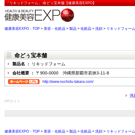
「リキッドフォーム」:命どぅ宝本舗【健康美容EXPO】
健康美容EXPO：TOP
>
美容・化粧品
>
製品
>
化粧品
>
洗顔
>
リキッドフォー
命どぅ宝本舗
製品名 ：
リキッドフォーム
会社概要 ：
〒900-0000 沖縄県那覇市若挟3-11-8
http://www.nuchidu-takara.com/
洗
PRサイト
健康美容EXPO：TOP
>
美容・化粧品
>
製品
>
化粧品
>
洗顔
>
リキッドフォー