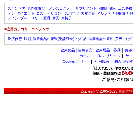
スキンケア
男性化粧品（メンズコスメ）
サプリメント
機能性成分
エステ機
ゲン
ダイエット
エステ・サロン・スパ向け
大麦若葉
アルファリポ酸(αリポ
テイン
ブルーベリー
豆乳
寒天
車椅子
■注目カテゴリ・コンテンツ
決済代行
印刷
健康食品の製造(受託製造)
化粧品
健康食品の原料
美容・化粧
健康食品
│
自然食品
│
健康用品・器具
│
美容
ホーム
|
プレスリリース
|
サイ
Cookieポリシー
|
利用規約
|
個人情報保
Copyright© 2005-2023
健康美容