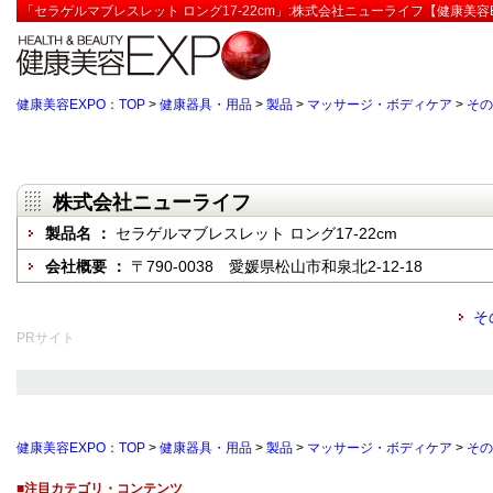
「セラゲルマブレスレット ロング17-22cm」:株式会社ニューライフ【健康美容
健康美容EXPO：TOP
>
健康器具・用品
>
製品
>
マッサージ・ボディケア
>
その
株式会社ニューライフ
製品名 ：
セラゲルマブレスレット ロング17-22cm
会社概要 ：
〒790-0038 愛媛県松山市和泉北2-12-18
そ
PRサイト
健康美容EXPO：TOP
>
健康器具・用品
>
製品
>
マッサージ・ボディケア
>
その
■注目カテゴリ・コンテンツ