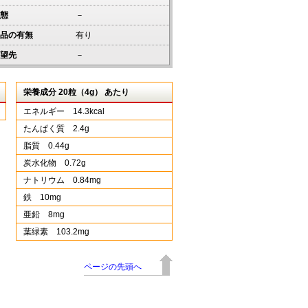
態
－
品の有無
有り
望先
－
栄養成分 20粒（4g） あたり
エネルギー 14.3kcal
たんぱく質 2.4g
脂質 0.44g
炭水化物 0.72g
ナトリウム 0.84mg
鉄 10mg
亜鉛 8mg
葉緑素 103.2mg
ページの先頭へ