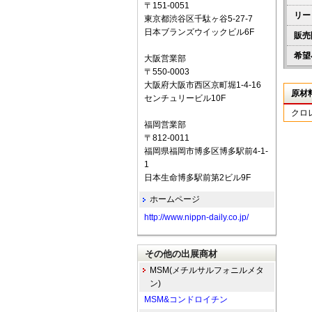
〒151-0051
リー
東京都渋谷区千駄ヶ谷5-27-7
日本ブランズウイックビル6F
販売
希望
大阪営業部
〒550-0003
大阪府大阪市西区京町堀1-4-16
原材
センチュリービル10F
クロ
福岡営業部
〒812-0011
福岡県福岡市博多区博多駅前4-1-
1
日本生命博多駅前第2ビル9F
ホームページ
http://www.nippn-daily.co.jp/
その他の出展商材
MSM(メチルサルフォニルメタ
ン)
MSM&コンドロイチン