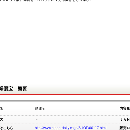
緑麗宝 概要
名
緑麗宝
内容量
ズ
－
ＪＡＮ
はこちら
http://www.nippn-daily.co.jp/SHOP/00117.html
販売ロ