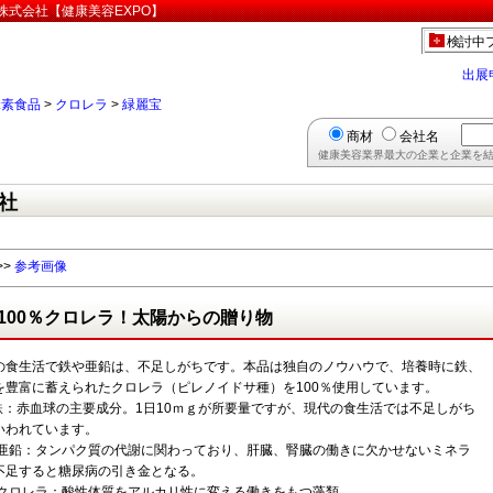
株式会社【健康美容EXPO】
検討中
出展
緑素食品
>
クロレラ
>
緑麗宝
商材
会社名
健康美容業界最大の企業と企業を結
社
>>
参考画像
100％クロレラ！太陽からの贈り物
の食生活で鉄や亜鉛は、不足しがちです。本品は独自のノウハウで、培養時に鉄、
を豊富に蓄えられたクロレラ（ピレノイドサ種）を100％使用しています。
 鉄：赤血球の主要成分。1日10ｍｇが所要量ですが、現代の食生活では不足しがち
いわれています。
 亜鉛：タンパク質の代謝に関わっており、肝臓、腎臓の働きに欠かせないミネラ
不足すると糖尿病の引き金となる。
 クロレラ：酸性体質をアルカリ性に変える働きをもつ藻類。