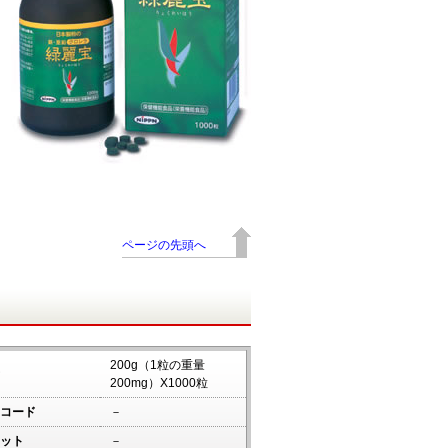
ページの先頭へ
200g（1粒の重量
200mg）X1000粒
コード
－
ット
－