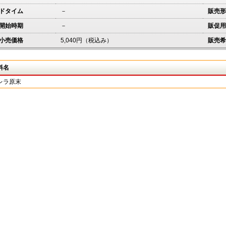
ドタイム
－
販売形
開始時期
－
販促用
小売価格
5,040円（税込み）
販売希
料名
レラ原末