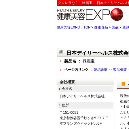
クロレラなら「緑麗宝」:日本デイリーヘルス
健康美容EXPO：TOP
>
健康食品
>
製品
>
葉
日本デイリーヘルス株式会
製品名 ：
緑麗宝
ページ内リンク ：
製品詳細
>>
製品概要
会社概要
会社名
現代
日本デイリーヘルス株式会社
亜鉛
住所
＊1
だと
〒151-0051
＊２
東京都渋谷区千駄ヶ谷5-27-7 日
ル。
本ブランズウイックビル6F
＊３