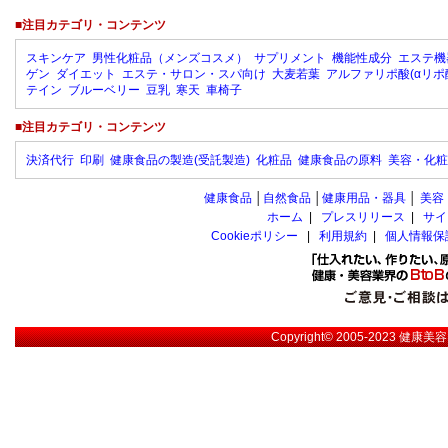
■注目カテゴリ・コンテンツ
スキンケア
男性化粧品（メンズコスメ）
サプリメント
機能性成分
エステ機
ゲン
ダイエット
エステ・サロン・スパ向け
大麦若葉
アルファリポ酸(αリポ
テイン
ブルーベリー
豆乳
寒天
車椅子
■注目カテゴリ・コンテンツ
決済代行
印刷
健康食品の製造(受託製造)
化粧品
健康食品の原料
美容・化粧
健康食品
│
自然食品
│
健康用品・器具
│
美容
ホーム
|
プレスリリース
|
サイ
Cookieポリシー
|
利用規約
|
個人情報保
Copyright© 2005-2023
健康美容