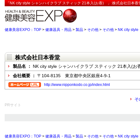
「NK city style シャンハイクラブ スティック 21本入(お香) 」:株式会社日
健康美容EXPO：TOP
>
健康器具・用品
>
製品
>
その他
>
その他
>
NK city 
株式会社日本香堂
製品名 ：
NK city style シャンハイクラブ スティック 21本入(
会社概要 ：
〒104-8135 東京都中央区銀座4-9-1
http://www.nipponkodo.co.jp/index.html
そ
PRサイト
健康美容EXPO：TOP
>
健康器具・用品
>
製品
>
その他
>
その他
>
NK city 