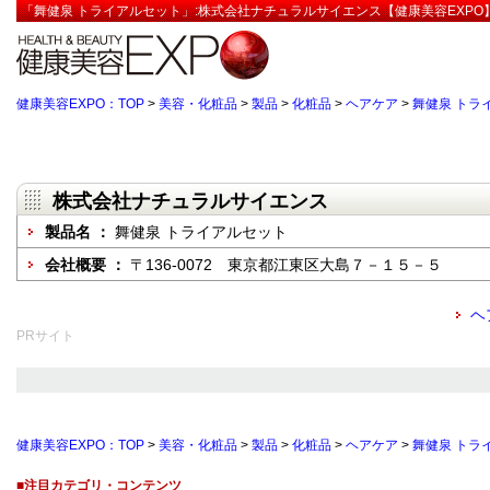
「舞健泉 トライアルセット」:株式会社ナチュラルサイエンス【健康美容EXPO
健康美容EXPO：TOP
>
美容・化粧品
>
製品
>
化粧品
>
ヘアケア
>
舞健泉 トラ
株式会社ナチュラルサイエンス
製品名 ：
舞健泉 トライアルセット
会社概要 ：
〒136-0072 東京都江東区大島７－１５－５
ヘ
PRサイト
健康美容EXPO：TOP
>
美容・化粧品
>
製品
>
化粧品
>
ヘアケア
>
舞健泉 トラ
■注目カテゴリ・コンテンツ