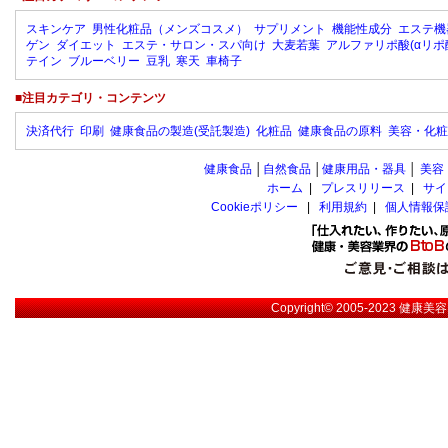
スキンケア
男性化粧品（メンズコスメ）
サプリメント
機能性成分
エステ機
ゲン
ダイエット
エステ・サロン・スパ向け
大麦若葉
アルファリポ酸(αリポ
テイン
ブルーベリー
豆乳
寒天
車椅子
■注目カテゴリ・コンテンツ
決済代行
印刷
健康食品の製造(受託製造)
化粧品
健康食品の原料
美容・化粧
健康食品
│
自然食品
│
健康用品・器具
│
美容
ホーム
|
プレスリリース
|
サイ
Cookieポリシー
|
利用規約
|
個人情報保
Copyright© 2005-2023
健康美容