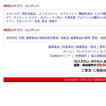
■注目カテゴリ・コンテンツ
スキンケア
男性化粧品（メンズコスメ）
サプリメント
機能性成分
エステ機
ゲン
ダイエット
エステ・サロン・スパ向け
大麦若葉
アルファリポ酸(αリポ
テイン
ブルーベリー
豆乳
寒天
車椅子
■注目カテゴリ・コンテンツ
決済代行
印刷
健康食品の製造(受託製造)
化粧品
健康食品の原料
美容・化粧
健康食品
│
自然食品
│
健康用品・器具
│
美容
ホーム
|
プレスリリース
|
サイ
Cookieポリシー
|
利用規約
|
個人情報保
Copyright© 2005-2023
健康美容