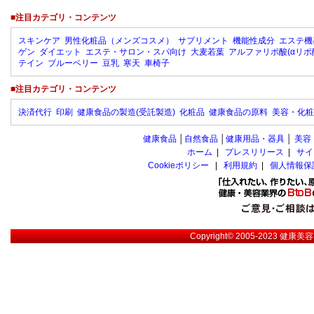
■注目カテゴリ・コンテンツ
スキンケア
男性化粧品（メンズコスメ）
サプリメント
機能性成分
エステ機
ゲン
ダイエット
エステ・サロン・スパ向け
大麦若葉
アルファリポ酸(αリポ
テイン
ブルーベリー
豆乳
寒天
車椅子
■注目カテゴリ・コンテンツ
決済代行
印刷
健康食品の製造(受託製造)
化粧品
健康食品の原料
美容・化粧
健康食品
│
自然食品
│
健康用品・器具
│
美容
ホーム
|
プレスリリース
|
サイ
Cookieポリシー
|
利用規約
|
個人情報保
Copyright© 2005-2023
健康美容