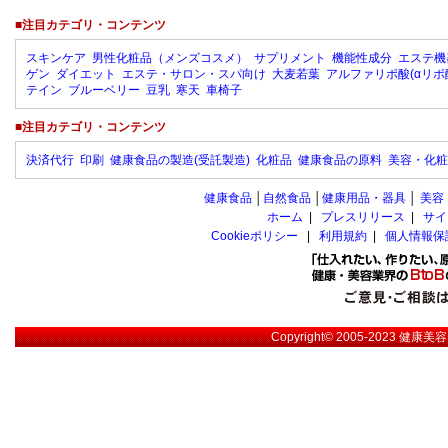
■注目カテゴリ・コンテンツ
スキンケア
男性化粧品（メンズコスメ）
サプリメント
機能性成分
エステ機
ゲン
ダイエット
エステ・サロン・スパ向け
大麦若葉
アルファリポ酸(αリポ
テイン
ブルーベリー
豆乳
寒天
車椅子
■注目カテゴリ・コンテンツ
決済代行
印刷
健康食品の製造(受託製造)
化粧品
健康食品の原料
美容・化粧
健康食品
│
自然食品
│
健康用品・器具
│
美容
ホーム
|
プレスリリース
|
サイ
Cookieポリシー
|
利用規約
|
個人情報保
Copyright© 2005-2023
健康美容