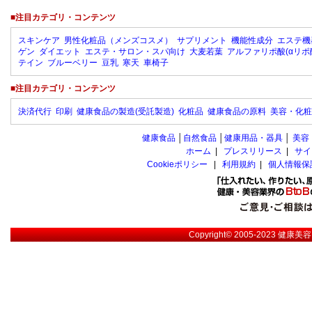
■注目カテゴリ・コンテンツ
スキンケア
男性化粧品（メンズコスメ）
サプリメント
機能性成分
エステ機
ゲン
ダイエット
エステ・サロン・スパ向け
大麦若葉
アルファリポ酸(αリポ
テイン
ブルーベリー
豆乳
寒天
車椅子
■注目カテゴリ・コンテンツ
決済代行
印刷
健康食品の製造(受託製造)
化粧品
健康食品の原料
美容・化粧
健康食品
│
自然食品
│
健康用品・器具
│
美容
ホーム
|
プレスリリース
|
サイ
Cookieポリシー
|
利用規約
|
個人情報保
Copyright© 2005-2023
健康美容