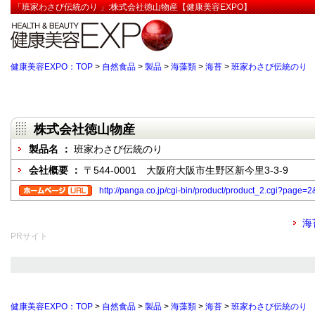
「班家わさび伝統のり 」:株式会社徳山物産【健康美容EXPO】
健康美容EXPO：TOP
>
自然食品
>
製品
>
海藻類
>
海苔
>
班家わさび伝統のり
株式会社徳山物産
製品名 ：
班家わさび伝統のり
会社概要 ：
〒544-0001 大阪府大阪市生野区新今里3-3-9
http://panga.co.jp/cgi-bin/product/product_2.cgi?page
海
PRサイト
健康美容EXPO：TOP
>
自然食品
>
製品
>
海藻類
>
海苔
>
班家わさび伝統のり