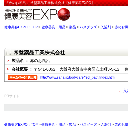
「赤のお風呂」:常盤薬品工業株式会社【健康美容EXPO】
健康美容EXPO：TOP
>
健康器具・用品
>
製品
>
バスグッズ
>
入浴剤
>
赤のお
常盤薬品工業株式会社
製品名 ：
赤のお風呂
会社概要 ：
〒541-0052 大阪府大阪市中央区安土町3-5-12
http://www.sana.jp/bodycare/red_bath/index.html
入
PRサイト
健康美容EXPO：TOP
>
健康器具・用品
>
製品
>
バスグッズ
>
入浴剤
>
赤のお