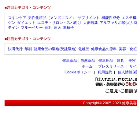
■注目カテゴリ・コンテンツ
スキンケア
男性化粧品（メンズコスメ）
サプリメント
機能性成分
エステ機
ゲン
ダイエット
エステ・サロン・スパ向け
大麦若葉
アルファリポ酸(αリポ
テイン
ブルーベリー
豆乳
寒天
車椅子
■注目カテゴリ・コンテンツ
決済代行
印刷
健康食品の製造(受託製造)
化粧品
健康食品の原料
美容・化粧
健康食品
│
自然食品
│
健康用品・器具
│
美容
ホーム
|
プレスリリース
|
サイ
Cookieポリシー
|
利用規約
|
個人情報保
Copyright© 2005-2023
健康美容