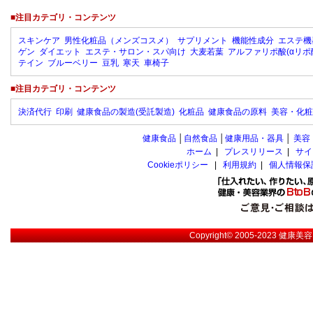
■注目カテゴリ・コンテンツ
スキンケア
男性化粧品（メンズコスメ）
サプリメント
機能性成分
エステ機
ゲン
ダイエット
エステ・サロン・スパ向け
大麦若葉
アルファリポ酸(αリポ
テイン
ブルーベリー
豆乳
寒天
車椅子
■注目カテゴリ・コンテンツ
決済代行
印刷
健康食品の製造(受託製造)
化粧品
健康食品の原料
美容・化粧
健康食品
│
自然食品
│
健康用品・器具
│
美容
ホーム
|
プレスリリース
|
サイ
Cookieポリシー
|
利用規約
|
個人情報保
Copyright© 2005-2023
健康美容