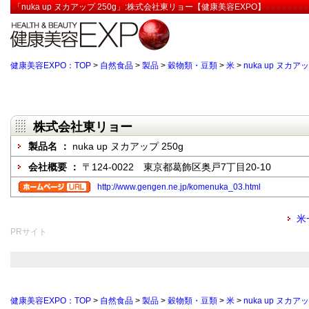
「nuka up ヌカアップ 250g」:株式会社東リョー【健康美容EXPO】
健康美容EXPO：TOP
>
自然食品
>
製品
>
穀物類・豆類
>
米
>
nuka up ヌカアッ
株式会社東リョー
製品名 ：
nuka up ヌカアップ 250g
会社概要 ：
〒124-0022 東京都葛飾区奥戸7丁目20-10
http://www.gengen.ne.jp/komenuka_03.html
米
PRサイト
健康美容EXPO：TOP
>
自然食品
>
製品
>
穀物類・豆類
>
米
>
nuka up ヌカアッ