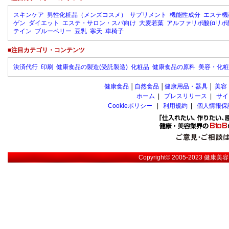
スキンケア
男性化粧品（メンズコスメ）
サプリメント
機能性成分
エステ機
ゲン
ダイエット
エステ・サロン・スパ向け
大麦若葉
アルファリポ酸(αリポ
テイン
ブルーベリー
豆乳
寒天
車椅子
■注目カテゴリ・コンテンツ
決済代行
印刷
健康食品の製造(受託製造)
化粧品
健康食品の原料
美容・化粧
健康食品
│
自然食品
│
健康用品・器具
│
美容
ホーム
|
プレスリリース
|
サイ
Cookieポリシー
|
利用規約
|
個人情報保
Copyright© 2005-2023
健康美容