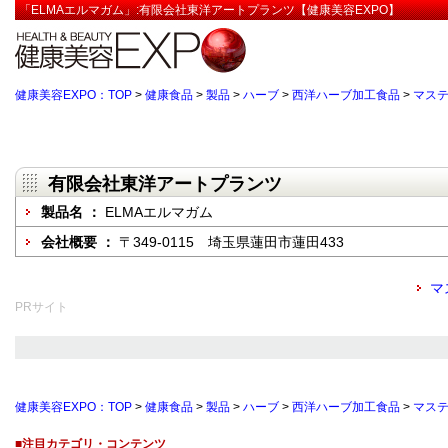
「ELMAエルマガム」:有限会社東洋アートプランツ【健康美容EXPO】
健康美容EXPO：TOP
>
健康食品
>
製品
>
ハーブ
>
西洋ハーブ加工食品
>
マス
有限会社東洋アートプランツ
製品名 ：
ELMAエルマガム
会社概要 ：
〒349-0115 埼玉県蓮田市蓮田433
マ
PRサイト
健康美容EXPO：TOP
>
健康食品
>
製品
>
ハーブ
>
西洋ハーブ加工食品
>
マス
■注目カテゴリ・コンテンツ