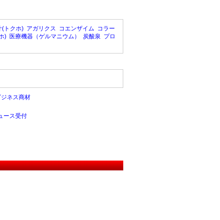
(トクホ)
アガリクス
コエンザイム
コラー
ホ)
医療機器（ゲルマニウム）
炭酸泉
プロ
ビジネス商材
ュース受付