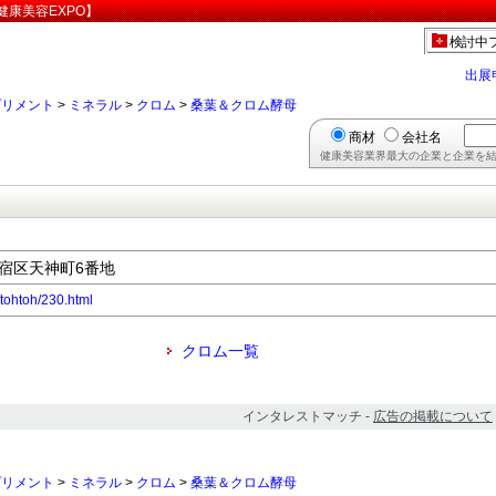
康美容EXPO】
検討中
出展
プリメント
>
ミネラル
>
クロム
>
桑葉＆クロム酵母
商材
会社名
健康美容業界最大の企業と企業を結
都新宿区天神町6番地
p/tohtoh/230.html
クロム一覧
インタレストマッチ -
広告の掲載について
プリメント
>
ミネラル
>
クロム
>
桑葉＆クロム酵母