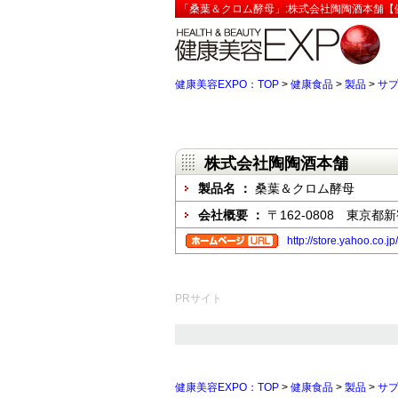
「桑葉＆クロム酵母」:株式会社陶陶酒本舗【健
健康美容EXPO：TOP
>
健康食品
>
製品
>
サ
株式会社陶陶酒本舗
製品名 ：
桑葉＆クロム酵母
会社概要 ：
〒162-0808 東京
http://store.yahoo.co.j
PRサイト
健康美容EXPO：TOP
>
健康食品
>
製品
>
サ