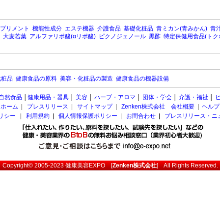
プリメント
機能性成分
エステ機器
介護食品
基礎化粧品
青ミカン(青みかん)
青汁
大麦若葉
アルファリポ酸(αリポ酸)
ピクノジェノール
黒酢
特定保健用食品(トク
化粧品
健康食品の原料
美容・化粧品の製造
健康食品の機器設備
自然食品
│
健康用品・器具
│
美容
│
ハーブ・アロマ
│
団体・学会
│
介護・福祉
│
ホーム
|
プレスリリース
|
サイトマップ
|
Zenken株式会社 会社概要
|
ヘルプ
ポリシー
|
利用規約
|
個人情報保護ポリシー
|
お問合わせ
|
プレスリリース・ニ
Copyright© 2005-2023
健康美容EXPO
[
Zenken株式会社
] All Rights Reserved.