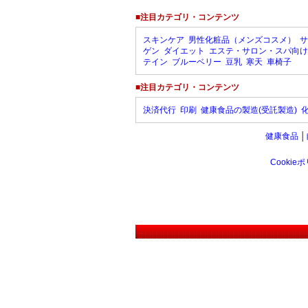
■注目カテゴリ・コンテンツ
スキンケア
男性化粧品（メンズコスメ）
サ
ゲン
ダイエット
エステ・サロン・スパ向け
テイン
ブルーベリー
豆乳
寒天
車椅子
■注目カテゴリ・コンテンツ
決済代行
印刷
健康食品の製造(受託製造)
健康食品
│
Cookie