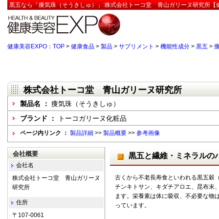
黒五なら「痩気珠（そうきしゅ）」:株式会社トーコ堂 青山ガリーヌ研究所【健
健康美容EXPO：TOP
>
健康食品
>
製品
>
サプリメント
>
機能性成分
>
黒五
>
株式会社トーコ堂 青山ガリーヌ研究所
製品名 ：
痩気珠（そうきしゅ）
ブランド ：
トーコガリーヌ化粧品
ページ内リンク ：
製品詳細
>>
製品概要
>>
参考画像
会社概要
黒五と繊維・ミネラルの
会社名
古くから不老長寿食といわれる黒五穀
株式会社トーコ堂 青山ガリーヌ
チンキトサン、キダチアロエ、昆布末
研究所
ます。栄養素は体に吸収、不必要な物
住所
っています。
〒107-0061