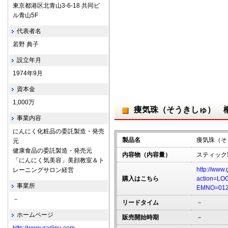
東京都港区北青山3-6-18 共同ビ
ル青山5F
代表者名
若野 典子
設立年月
1974年9月
資本金
1,000万
痩気珠（そうきしゅ） 
事業内容
にんにく化粧品の委託製造・発売
製品名
痩気珠（そ
元
健康食品の委託製造・発売元
内容物（内容量）
スティック顆
「にんにく気美容」美顔教室＆ト
http://www.
レーニングサロン経営
購入はこちら
action=LO
事業所
EMNO=012
－
リードタイム
－
ホームページ
販売開始時期
－