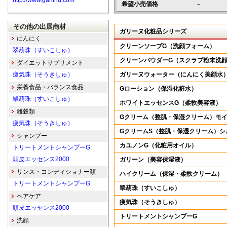
http://www.garlinu.com
希望小売価格
－
その他の出展商材
ガリーヌ化粧品シリーズ
にんにく
クリーンソープG（洗顔フォーム）
翠葫珠（すいこしゅ）
クリーンパウダーG（スクラブ粉末洗
ダイエットサプリメント
痩気珠（そうきしゅ）
ガリーヌウォーター（にんにく美顔水
栄養食品・バランス食品
Gローション（保湿化粧水）
翠葫珠（すいこしゅ）
ホワイトエッセンスG（柔軟美容液）
雑穀類
Gクリーム（整肌・保湿クリーム）モ
痩気珠（そうきしゅ）
GクリームS（整肌・保湿クリーム）シ
シャンプー
カユノンG（化粧用オイル）
トリートメントシャンプーG
頭皮エッセンス2000
ガリーン（美容保湿液）
リンス・コンディショナー類
ハイクリーム（保湿・柔軟クリーム）
トリートメントシャンプーG
翠葫珠（すいこしゅ）
ヘアケア
痩気珠（そうきしゅ）
頭皮エッセンス2000
トリートメントシャンプーG
洗顔