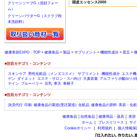
頭皮エッセンス2000
クリーンソープG（洗顔フォー
ム）
クリーンパウダーG（スクラブ粉
末洗顔料）
健康美容EXPO：TOP
>
健康食品
>
製品
>
サプリメント
>
機能性成分
>
黒五
>
■注目カテゴリ・コンテンツ
スキンケア
男性化粧品（メンズコスメ）
サプリメント
機能性成分
エステ機
ゲン
ダイエット
エステ・サロン・スパ向け
大麦若葉
アルファリポ酸(αリポ
テイン
ブルーベリー
豆乳
寒天
車椅子
■注目カテゴリ・コンテンツ
決済代行
印刷
健康食品の製造(受託製造)
化粧品
健康食品の原料
美容・化粧
健康食品
│
自然食品
│
健康用品・器具
│
美容
ホーム
|
プレスリリース
|
サイ
Cookieポリシー
|
利用規約
|
個人情報保