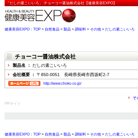
「だしの素こいいろ」:チョーコー醤油株式会社【健康美容EXPO】
健康美容EXPO：TOP
>
自然食品
>
製品
>
調味料
>
その他
>
だしの素こいいろ
チョーコー醤油株式会社
製品名 ：
だしの素こいいろ
会社概要 ：
〒850-0051 長崎県長崎市西坂町2-7
http://www.choko.co.jp/
そ
PRサイト
健康美容EXPO：TOP
>
自然食品
>
製品
>
調味料
>
その他
>
だしの素こいいろ