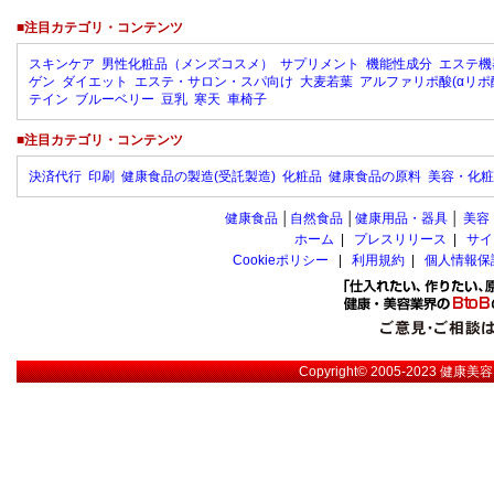
■注目カテゴリ・コンテンツ
スキンケア
男性化粧品（メンズコスメ）
サプリメント
機能性成分
エステ機
ゲン
ダイエット
エステ・サロン・スパ向け
大麦若葉
アルファリポ酸(αリポ
テイン
ブルーベリー
豆乳
寒天
車椅子
■注目カテゴリ・コンテンツ
決済代行
印刷
健康食品の製造(受託製造)
化粧品
健康食品の原料
美容・化粧
健康食品
│
自然食品
│
健康用品・器具
│
美容
ホーム
|
プレスリリース
|
サイ
Cookieポリシー
|
利用規約
|
個人情報保
Copyright© 2005-2023
健康美容