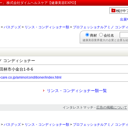
ー」:株式会社ダイムヘルスケア【健康美容EXPO】
検討中
出展
>
バスグッズ
>
リンス・コンディショナー類
>
プロフェッショナルアミノ コンデ
商材
会社名
健康美容業界最大の企業と企業を結
ノ コンディショナー
富田林市小金台1-8-6
-care.co.jp/amino/conditioner/index.html
リンス・コンディショナー類一覧
インタレストマッチ -
広告の掲載について
>
バスグッズ
>
リンス・コンディショナー類
>
プロフェッショナルアミノ コンデ