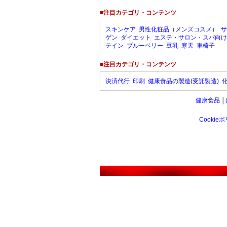
■注目カテゴリ・コンテンツ
スキンケア
男性化粧品（メンズコスメ）
サ
ゲン
ダイエット
エステ・サロン・スパ向け
テイン
ブルーベリー
豆乳
寒天
車椅子
■注目カテゴリ・コンテンツ
決済代行
印刷
健康食品の製造(受託製造)
健康食品
│
Cookie