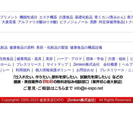
プリメント
機能性成分
エステ機器
介護食品
基礎化粧品
青ミカン(青みかん)
青汁
大麦若葉
アルファリポ酸(αリポ酸)
ピクノジェノール
黒酢
特定保健用食品(トク
化粧品
健康食品の原料
美容・化粧品の製造
健康食品の機器設備
自然食品
│
健康用品・器具
│
美容
│
ハーブ・アロマ
│
団体・学会
│
介護・福祉
│
ホーム
|
プレスリリース
|
サイトマップ
|
Zenken株式会社 会社概要
|
ヘルプ
ポリシー
|
利用規約
|
個人情報保護ポリシー
|
お問合わせ
|
プレスリリース・ニ
Copyright© 2005-2023
健康美容EXPO
[
Zenken株式会社
] All Rights Reserved.