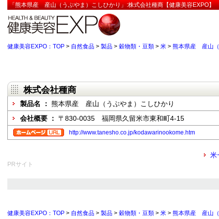
「熊本県産 産山（うぶやま）こしひかり」:株式会社種商【健康美容EXPO】
健康美容EXPO：TOP
>
自然食品
>
製品
>
穀物類・豆類
>
米
>
熊本県産 産山
株式会社種商
製品名 ：
熊本県産 産山（うぶやま）こしひかり
会社概要 ：
〒830-0035 福岡県久留米市東和町4-15
http://www.tanesho.co.jp/kodawarinookome.htm
米
PRサイト
健康美容EXPO：TOP
>
自然食品
>
製品
>
穀物類・豆類
>
米
>
熊本県産 産山