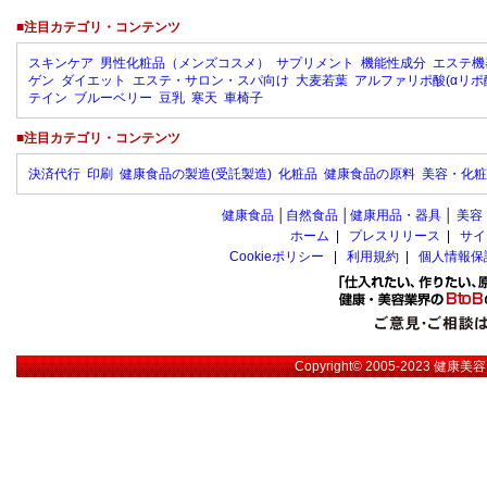
■注目カテゴリ・コンテンツ
スキンケア
男性化粧品（メンズコスメ）
サプリメント
機能性成分
エステ機
ゲン
ダイエット
エステ・サロン・スパ向け
大麦若葉
アルファリポ酸(αリポ
テイン
ブルーベリー
豆乳
寒天
車椅子
■注目カテゴリ・コンテンツ
決済代行
印刷
健康食品の製造(受託製造)
化粧品
健康食品の原料
美容・化粧
健康食品
│
自然食品
│
健康用品・器具
│
美容
ホーム
|
プレスリリース
|
サイ
Cookieポリシー
|
利用規約
|
個人情報保
Copyright© 2005-2023
健康美容