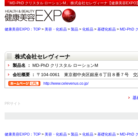
「MD-PhD クリスタル ローションM」:株式会社セレヴィーナ【健康美容EXPO
健康美容EXPO：TOP
>
美容・化粧品
>
製品
>
化粧品
>
基礎化粧品
>
MD-PhD
株式会社セレヴィーナ
製品名 ：
MD-PhD クリスタル ローションM
会社概要 ：
〒104-0061 東京都中央区銀座６丁目８番７号 
http://www.celevenus.co.jp/
基
PRサイト
健康美容EXPO：TOP
>
美容・化粧品
>
製品
>
化粧品
>
基礎化粧品
>
MD-PhD