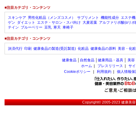
■注目カテゴリ・コンテンツ
スキンケア
男性化粧品（メンズコスメ）
サプリメント
機能性成分
エステ機
ゲン
ダイエット
エステ・サロン・スパ向け
大麦若葉
アルファリポ酸(αリポ
テイン
ブルーベリー
豆乳
寒天
車椅子
■注目カテゴリ・コンテンツ
決済代行
印刷
健康食品の製造(受託製造)
化粧品
健康食品の原料
美容・化粧
健康食品
│
自然食品
│
健康用品・器具
│
美容
ホーム
|
プレスリリース
|
サイ
Cookieポリシー
|
利用規約
|
個人情報保
Copyright© 2005-2023
健康美容