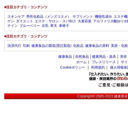
■注目カテゴリ・コンテンツ
スキンケア
男性化粧品（メンズコスメ）
サプリメント
機能性成分
エステ機
ゲン
ダイエット
エステ・サロン・スパ向け
大麦若葉
アルファリポ酸(αリポ
テイン
ブルーベリー
豆乳
寒天
車椅子
■注目カテゴリ・コンテンツ
決済代行
印刷
健康食品の製造(受託製造)
化粧品
健康食品の原料
美容・化粧
健康食品
│
自然食品
│
健康用品・器具
│
美容
ホーム
|
プレスリリース
|
サイ
Cookieポリシー
|
利用規約
|
個人情報保
Copyright© 2005-2023
健康美容