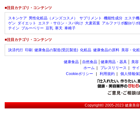
■注目カテゴリ・コンテンツ
スキンケア
男性化粧品（メンズコスメ）
サプリメント
機能性成分
エステ機
ゲン
ダイエット
エステ・サロン・スパ向け
大麦若葉
アルファリポ酸(αリポ
テイン
ブルーベリー
豆乳
寒天
車椅子
■注目カテゴリ・コンテンツ
決済代行
印刷
健康食品の製造(受託製造)
化粧品
健康食品の原料
美容・化粧
健康食品
│
自然食品
│
健康用品・器具
│
美容
ホーム
|
プレスリリース
|
サイ
Cookieポリシー
|
利用規約
|
個人情報保
Copyright© 2005-2023
健康美容