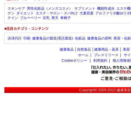
スキンケア
男性化粧品（メンズコスメ）
サプリメント
機能性成分
エステ機
ゲン
ダイエット
エステ・サロン・スパ向け
大麦若葉
アルファリポ酸(αリポ
テイン
ブルーベリー
豆乳
寒天
車椅子
■注目カテゴリ・コンテンツ
決済代行
印刷
健康食品の製造(受託製造)
化粧品
健康食品の原料
美容・化粧
健康食品
│
自然食品
│
健康用品・器具
│
美容
ホーム
|
プレスリリース
|
サイ
Cookieポリシー
|
利用規約
|
個人情報保
Copyright© 2005-2023
健康美容