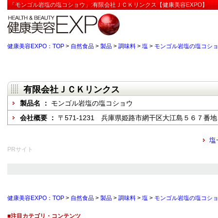
「モンゴル岩塩の塩コショウ」:有限会社ＪＣＫリンクス【健康美容EXPO】
健康美容EXPO：TOP
>
自然食品
>
製品
>
調味料
>
塩
>
モンゴル岩塩の塩コシ
有限会社ＪＣＫリンクス
製品名 ：
モンゴル岩塩の塩コショウ
会社概要 ：
〒571-1231 兵庫県姫路市網干区大江島５６７番地
塩
PRサイト
健康美容EXPO：TOP
>
自然食品
>
製品
>
調味料
>
塩
>
モンゴル岩塩の塩コシ
■注目カテゴリ・コンテンツ