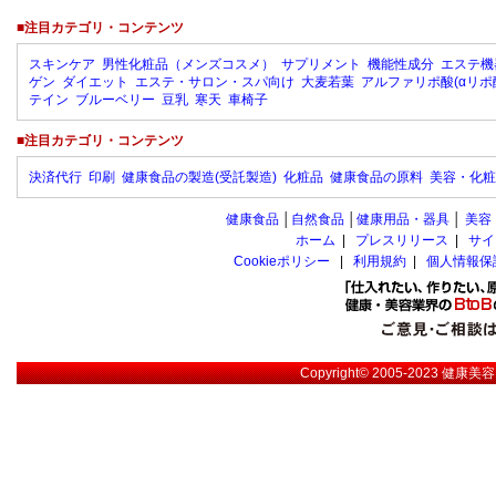
■注目カテゴリ・コンテンツ
スキンケア
男性化粧品（メンズコスメ）
サプリメント
機能性成分
エステ機
ゲン
ダイエット
エステ・サロン・スパ向け
大麦若葉
アルファリポ酸(αリポ
テイン
ブルーベリー
豆乳
寒天
車椅子
■注目カテゴリ・コンテンツ
決済代行
印刷
健康食品の製造(受託製造)
化粧品
健康食品の原料
美容・化粧
健康食品
│
自然食品
│
健康用品・器具
│
美容
ホーム
|
プレスリリース
|
サイ
Cookieポリシー
|
利用規約
|
個人情報保
Copyright© 2005-2023
健康美容