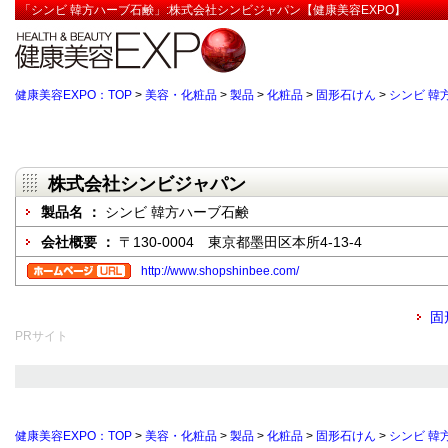
「シンビ 韓方ハーブ石鹸」:株式会社シンビジャパン【健康美容EXPO】
健康美容EXPO：TOP
>
美容・化粧品
>
製品
>
化粧品
>
固形石けん
>
シンビ 韓
株式会社シンビジャパン
製品名 ：
シンビ 韓方ハーブ石鹸
会社概要 ：
〒130-0004 東京都墨田区本所4-13-4
http://www.shopshinbee.com/
固
PRサイト
健康美容EXPO：TOP
>
美容・化粧品
>
製品
>
化粧品
>
固形石けん
>
シンビ 韓