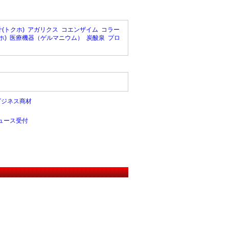
(トクホ)
アガリクス
コエンザイム
コラー
ホ)
医療機器（ゲルマニウム）
炭酸泉
プロ
ビジネス商材
ュース受付