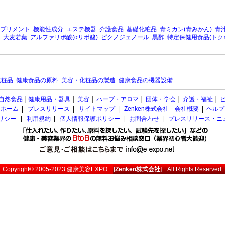
プリメント
機能性成分
エステ機器
介護食品
基礎化粧品
青ミカン(青みかん)
青汁
大麦若葉
アルファリポ酸(αリポ酸)
ピクノジェノール
黒酢
特定保健用食品(トク
化粧品
健康食品の原料
美容・化粧品の製造
健康食品の機器設備
自然食品
│
健康用品・器具
│
美容
│
ハーブ・アロマ
│
団体・学会
│
介護・福祉
│
ホーム
|
プレスリリース
|
サイトマップ
|
Zenken株式会社 会社概要
|
ヘルプ
ポリシー
|
利用規約
|
個人情報保護ポリシー
|
お問合わせ
|
プレスリリース・ニ
Copyright© 2005-2023
健康美容EXPO
[
Zenken株式会社
] All Rights Reserved.