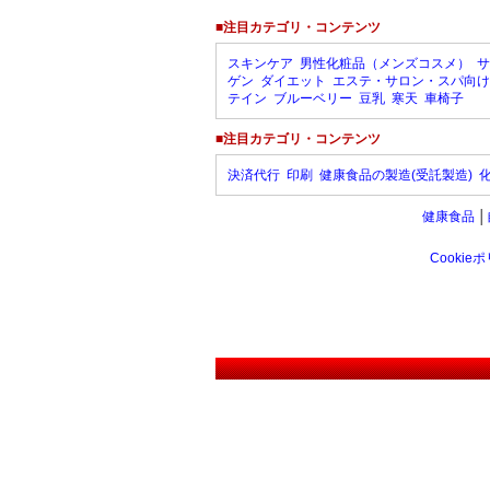
■注目カテゴリ・コンテンツ
スキンケア
男性化粧品（メンズコスメ）
サ
ゲン
ダイエット
エステ・サロン・スパ向け
テイン
ブルーベリー
豆乳
寒天
車椅子
■注目カテゴリ・コンテンツ
決済代行
印刷
健康食品の製造(受託製造)
健康食品
│
Cookie