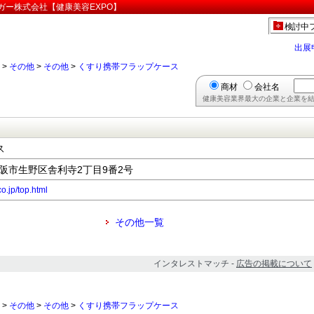
ガー株式会社【健康美容EXPO】
検討中
出展
>
その他
>
その他
>
くすり携帯フラップケース
商材
会社名
健康美容業界最大の企業と企業を結
ス
府大阪市生野区舎利寺2丁目9番2号
o.jp/top.html
その他一覧
インタレストマッチ -
広告の掲載について
>
その他
>
その他
>
くすり携帯フラップケース