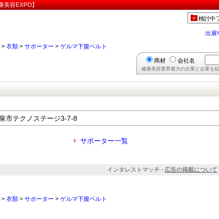
美容EXPO】
検討中
出展
>
衣類
>
サポーター
>
ゲルマ下腹ベルト
商材
会社名
健康美容業界最大の企業と企業を結
和泉市テクノステージ3-7-8
サポーター一覧
インタレストマッチ -
広告の掲載について
>
衣類
>
サポーター
>
ゲルマ下腹ベルト