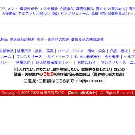
プリメント
機能性成分
エステ機器
介護食品
基礎化粧品
青ミカン(青みかん)
青汁
大麦若葉
アルファリポ酸(αリポ酸)
ピクノジェノール
黒酢
特定保健用食品(トク
化粧品
健康食品の原料
美容・化粧品の製造
健康食品の機器設備
自然食品
│
健康用品・器具
│
美容
│
ハーブ・アロマ
│
団体・学会
│
介護・福祉
│
ホーム
|
プレスリリース
|
サイトマップ
|
Zenken株式会社 会社概要
|
ヘルプ
ポリシー
|
利用規約
|
個人情報保護ポリシー
|
お問合わせ
|
プレスリリース・ニ
Copyright© 2005-2023
健康美容EXPO
[
Zenken株式会社
] All Rights Reserved.