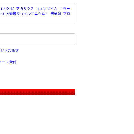
(トクホ)
アガリクス
コエンザイム
コラー
ホ)
医療機器（ゲルマニウム）
炭酸泉
プロ
ビジネス商材
ュース受付