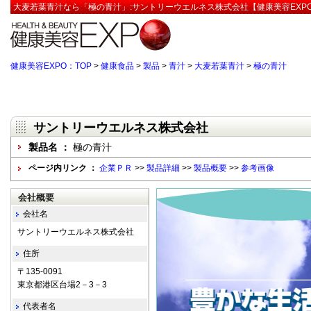
大麦若葉青汁なら「極の青汁」:サントリーウエルネス株式会社【健康美容EXP
健康美容EXPO：TOP
>
健康食品
>
製品
>
青汁
>
大麦若葉青汁
>
極の青汁
サントリーウエルネス株式会社
製品名 ：
極の青汁
ページ内リンク ：
企業ＰＲ
>>
製品詳細
>>
製品概要
>>
参考画像
会社概要
会社名
サントリーウエルネス株式会社
住所
〒135-0091
東京都港区台場2－3－3
代表者名