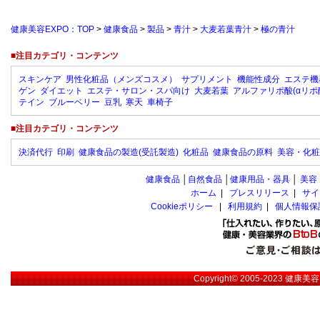
健康美容EXPO：TOP
>
健康食品
>
製品
>
青汁
>
大麦若葉青汁
>
極の青汁
■注目カテゴリ・コンテンツ
スキンケア
男性化粧品（メンズコスメ）
サプリメント
機能性成分
エステ機
ゲン
ダイエット
エステ・サロン・スパ向け
大麦若葉
アルファリポ酸(αリポ
テイン
ブルーベリー
豆乳
寒天
車椅子
■注目カテゴリ・コンテンツ
決済代行
印刷
健康食品の製造(受託製造)
化粧品
健康食品の原料
美容・化粧
健康食品
│
自然食品
│
健康用品・器具
│
美容
ホーム
|
プレスリリース
|
サイ
Cookieポリシー
|
利用規約
|
個人情報保
Copyright© 2005-2023
健康美容