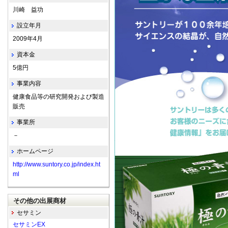
川崎 益功
設立年月
2009年4月
資本金
5億円
事業内容
健康食品等の研究開発および製造
販売
事業所
－
ホームページ
http://www.suntory.co.jp/index.ht
ml
その他の出展商材
セサミン
セサミンEX