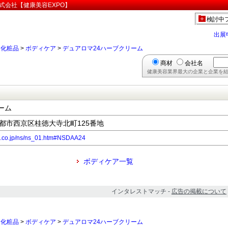
式会社【健康美容EXPO】
検討中
出展
>
化粧品
>
ボディケア
>
デュアロマ24ハーブクリーム
商材
会社名
健康美容業界最大の企業と企業を結
ーム
府京都市西京区桂徳大寺北町125番地
.co.jp/ns/ns_01.htm#NSDAA24
ボディケア一覧
インタレストマッチ -
広告の掲載について
>
化粧品
>
ボディケア
>
デュアロマ24ハーブクリーム