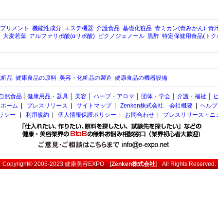
プリメント
機能性成分
エステ機器
介護食品
基礎化粧品
青ミカン(青みかん)
青汁
大麦若葉
アルファリポ酸(αリポ酸)
ピクノジェノール
黒酢
特定保健用食品(トク
化粧品
健康食品の原料
美容・化粧品の製造
健康食品の機器設備
自然食品
│
健康用品・器具
│
美容
│
ハーブ・アロマ
│
団体・学会
│
介護・福祉
│
ホーム
|
プレスリリース
|
サイトマップ
|
Zenken株式会社 会社概要
|
ヘルプ
ポリシー
|
利用規約
|
個人情報保護ポリシー
|
お問合わせ
|
プレスリリース・ニ
Copyright© 2005-2023
健康美容EXPO
[
Zenken株式会社
] All Rights Reserved.