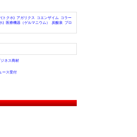
(トクホ)
アガリクス
コエンザイム
コラー
ホ)
医療機器（ゲルマニウム）
炭酸泉
プロ
ビジネス商材
ュース受付