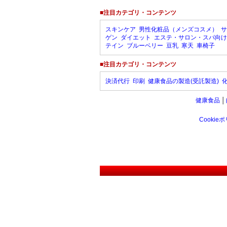
■注目カテゴリ・コンテンツ
スキンケア
男性化粧品（メンズコスメ）
サ
ゲン
ダイエット
エステ・サロン・スパ向け
テイン
ブルーベリー
豆乳
寒天
車椅子
■注目カテゴリ・コンテンツ
決済代行
印刷
健康食品の製造(受託製造)
健康食品
│
Cookie