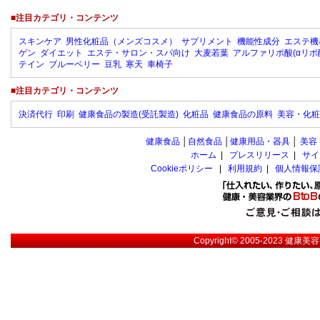
■注目カテゴリ・コンテンツ
スキンケア
男性化粧品（メンズコスメ）
サプリメント
機能性成分
エステ機
ゲン
ダイエット
エステ・サロン・スパ向け
大麦若葉
アルファリポ酸(αリポ
テイン
ブルーベリー
豆乳
寒天
車椅子
■注目カテゴリ・コンテンツ
決済代行
印刷
健康食品の製造(受託製造)
化粧品
健康食品の原料
美容・化粧
健康食品
│
自然食品
│
健康用品・器具
│
美容
ホーム
|
プレスリリース
|
サイ
Cookieポリシー
|
利用規約
|
個人情報保
Copyright© 2005-2023
健康美容